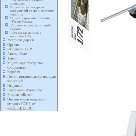
диорамам.
Модели архитектурных
сооружений из мини кирпичей
keranova.
Модели строений и техники
«Умная бумага».
Сборные модели восточной
Европы.
Фигуры оловянные, в
масштабе 1:35.
Железные дороги
Оружие
Игрушки СССР
Автомобили
Танки
Модели архитектурных
сооружений.
Корабли
Полки, витрины, подставки для
коллекций.
Игрушки
Вархаммер Warhammer
Russian collection.
Онлайн музей моделей и
игрушек СССР, от
«ХОББИПЛЮС»