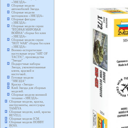
«ЗВЕЗДА»
Сборные модели
автомобилей Звезда.
Сборные модели
мотоциклов «ЗВЕЗДА»
Сборные фигуры
«ЗВЕЗДА»
Сборные модели серии
"ВТОРАЯ МИРОВАЯ
ВОЙНА" сборка без клея
«ЗВЕЗДА»
Сборные модели серии
"HOT WAR" сборка без клея
«ЗВЕЗДА»
Военно-исторические
настольные игры "ART OF
TACTIC", производства
"Звезда"
Подарочные наборы
Звезда, укомлектованные
клеем, краской и
кисточкой..
Готовые модели
"ЗВЕЗДА"
Краска «Звезда»
Клей Звезда для сборных
моделей.
Сборные модели военной
техники «ЗВЕЗДА»
Сборные модели, краска,
инструменты, аксессуары
TAMIYA
Сборные модели, клей, краска
REVELL
Сборные модели ICM.
Сборные модели HOBBY
BOSS.