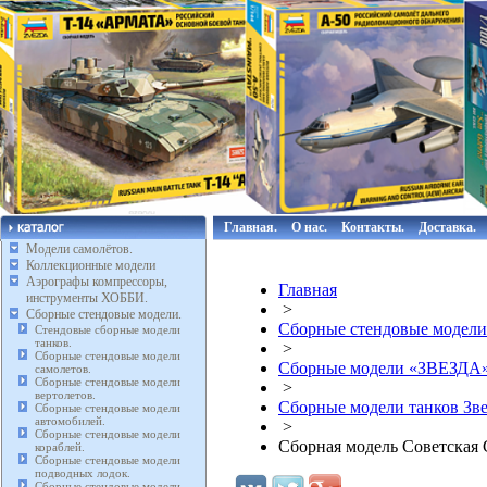
Главная.
О нас.
Контакты.
Доставка.
Модели самолётов.
Коллекционные модели
Аэрографы компрессоры,
Главная
инструменты ХОББИ.
>
Сборные стендовые модели.
Сборные стендовые модели
Стендовые сборные модели
танков.
>
Сборные стендовые модели
Сборные модели «ЗВЕЗДА
самолетов.
Сборные стендовые модели
>
вертолетов.
Сборные модели танков Зве
Сборные стендовые модели
автомобилей.
>
Сборные стендовые модели
Сборная модель Советская 
кораблей.
Сборные стендовые модели
подводных лодок.
Сборные стендовые модели