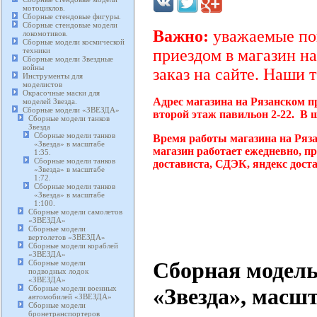
мотоциклов.
Сборные стендовые фигуры.
Сборные стендовые модели
Важно:
уважаемые пок
локомотивов.
Сборные модели космической
техники
приездом в магазин на
Сборные модели Звездные
войны
заказ на сайте. Наши 
Инструменты для
моделистов
Окрасочные маски для
Адрес магазина на Рязанском п
моделей Звезда.
Сборные модели «ЗВЕЗДА»
второй этаж павильон 2-22. В 
Сборные модели танков
Звезда
Сборные модели танков
Время работы магазина на Ряз
«Звезда» в масштабе
магазин работает ежедневно, п
1:35.
Сборные модели танков
достависта, СДЭК, яндекс дост
«Звезда» в масштабе
1:72.
Сборные модели танков
«Звезда» в масштабе
1:100.
Сборные модели самолетов
«ЗВЕЗДА»
Сборные модели
вертолетов «ЗВЕЗДА»
Сборные модели кораблей
«ЗВЕЗДА»
Сборная модель
Сборные модели
подводных лодок
«ЗВЕЗДА»
Сборные модели военных
«Звезда», масшт
автомобилей «ЗВЕЗДА»
Сборные модели
бронетранспортеров