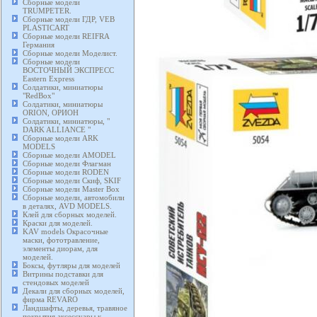
Сборные модели
TRUMPETER.
Сборные модели ГДР, VEB
PLASTICART
Сборные модели REIFRA
Германия
Сборные модели Моделист.
Сборные модели
ВОСТОЧНЫЙ ЭКСПРЕСС
Eastern Express
Солдатики, миниатюры
"RedBox"
Солдатики, миниатюры
ORION, ОРИОН
Солдатики, миниатюры, "
DARK ALLIANCE "
Сборные модели ARK
MODELS
Сборные модели AMODEL
Сборные модели Флагман
Сборные модели RODEN
Сборные модели Скиф, SKIF
Сборные модели Master Box
Сборные модели, автомобили
в деталях, AVD MODELS.
Клей для сборных моделей.
Краски для моделей.
KAV models Окрасочные
маски, фототравление,
элементы диорам, для
моделей.
Боксы, футляры для моделей
Витрины подставки для
стендовых моделей
Декали для сборных моделей,
фирма REVARO
Ландшафты, деревья, травяное
покрытия аксессуары к