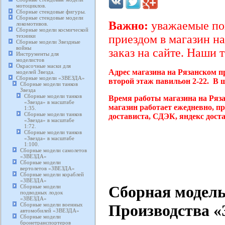
мотоциклов.
Сборные стендовые фигуры.
Сборные стендовые модели
Важно:
уважаемые пок
локомотивов.
Сборные модели космической
техники
приездом в магазин на
Сборные модели Звездные
войны
заказ на сайте. Наши 
Инструменты для
моделистов
Окрасочные маски для
Адрес магазина на Рязанском п
моделей Звезда.
Сборные модели «ЗВЕЗДА»
второй этаж павильон 2-22. В 
Сборные модели танков
Звезда
Сборные модели танков
Время работы магазина на Ряз
«Звезда» в масштабе
магазин работает ежедневно, п
1:35.
Сборные модели танков
достависта, СДЭК, яндекс дост
«Звезда» в масштабе
1:72.
Сборные модели танков
«Звезда» в масштабе
1:100.
Сборные модели самолетов
«ЗВЕЗДА»
Сборные модели
вертолетов «ЗВЕЗДА»
Сборные модели кораблей
«ЗВЕЗДА»
Сборная модель
Сборные модели
подводных лодок
«ЗВЕЗДА»
Сборные модели военных
Производства «З
автомобилей «ЗВЕЗДА»
Сборные модели
бронетранспортеров