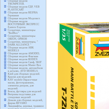
Сборные модели
TRUMPETER.
Сборные модели ГДР, VEB
PLASTICART
Сборные модели REIFRA
Германия
Сборные модели Моделист.
Сборные модели
ВОСТОЧНЫЙ ЭКСПРЕСС
Eastern Express
Солдатики, миниатюры
"RedBox"
Солдатики, миниатюры
ORION, ОРИОН
Солдатики, миниатюры, "
DARK ALLIANCE "
Сборные модели ARK
MODELS
Сборные модели AMODEL
Сборные модели Флагман
Сборные модели RODEN
Сборные модели Скиф, SKIF
Сборные модели Master Box
Сборные модели, автомобили
в деталях, AVD MODELS.
Клей для сборных моделей.
Краски для моделей.
KAV models Окрасочные
маски, фототравление,
элементы диорам, для
моделей.
Боксы, футляры для моделей
Витрины подставки для
стендовых моделей
Декали для сборных моделей,
фирма REVARO
Ландшафты, деревья, травяное
покрытия аксессуары к