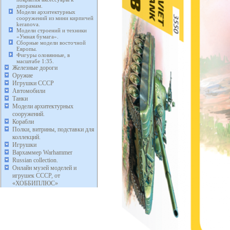
диорамам.
Модели архитектурных
сооружений из мини кирпичей
keranova.
Модели строений и техники
«Умная бумага».
Сборные модели восточной
Европы.
Фигуры оловянные, в
масштабе 1:35.
Железные дороги
Оружие
Игрушки СССР
Автомобили
Танки
Модели архитектурных
сооружений.
Корабли
Полки, витрины, подставки для
коллекций.
Игрушки
Вархаммер Warhammer
Russian collection.
Онлайн музей моделей и
игрушек СССР, от
«ХОББИПЛЮС»