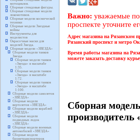
мотоциклов.
Сборные стендовые фигуры.
Сборные стендовые модели
Важно:
уважаемые пок
локомотивов.
Сборные модели космической
техники
проспекте уточните ег
Сборные модели Звездные
войны
Инструменты для
Адрес магазина на Рязанском п
моделистов
Окрасочные маски для
Рязанский проспект и метро Ок
моделей Звезда.
Сборные модели «ЗВЕЗДА»
Время работы магазина на Ряза
Сборные модели танков
Звезда
можете заказать доставку курь
Сборные модели танков
«Звезда» в масштабе
1:35.
Сборные модели танков
«Звезда» в масштабе
1:72.
Сборные модели танков
«Звезда» в масштабе
1:100.
Сборные модели самолетов
«ЗВЕЗДА»
Сборные модели
Сборная модел
вертолетов «ЗВЕЗДА»
Сборные модели кораблей
«ЗВЕЗДА»
производитель «
Сборные модели
подводных лодок
«ЗВЕЗДА»
Сборные модели военных
автомобилей «ЗВЕЗДА»
Сборные модели
бронетранспортеров