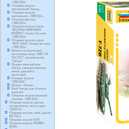
«ЗВЕЗДА»
Сборные модели
автомобилей Звезда.
Сборные модели
мотоциклов «ЗВЕЗДА»
Сборные фигуры
«ЗВЕЗДА»
Сборные модели серии
"ВТОРАЯ МИРОВАЯ
ВОЙНА" сборка без клея
«ЗВЕЗДА»
Сборные модели серии
"HOT WAR" сборка без клея
«ЗВЕЗДА»
Военно-исторические
настольные игры "ART OF
TACTIC", производства
"Звезда"
Подарочные наборы
Звезда, укомлектованные
клеем, краской и
кисточкой..
Готовые модели
"ЗВЕЗДА"
Краска «Звезда»
Клей Звезда для сборных
моделей.
Сборные модели военной
техники «ЗВЕЗДА»
Сборные модели, краска,
инструменты, аксессуары
TAMIYA
Сборные модели, клей, краска
REVELL
Сборные модели ICM.
Сборные модели HOBBY
BOSS.