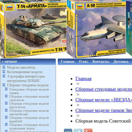
Главная.
О нас.
Контакты.
Доставка.
Модели самолётов.
Коллекционные модели
Аэрографы компрессоры,
Главная
инструменты ХОББИ.
>
Сборные стендовые модели.
Сборные стендовые модели
Стендовые сборные модели
танков.
>
Сборные стендовые модели
Сборные модели «ЗВЕЗДА
самолетов.
Сборные стендовые модели
>
вертолетов.
Сборные модели танков Зве
Сборные стендовые модели
автомобилей.
>
Сборные стендовые модели
Сборная модель Советский
кораблей.
Сборные стендовые модели
подводных лодок.
Сборные стендовые модели