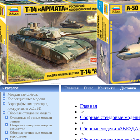
Главная.
О нас.
Контакты.
Доставка.
Модели самолётов.
Коллекционные модели
Аэрографы компрессоры,
Главная
инструменты ХОББИ.
>
Сборные стендовые модели.
Сборные стендовые модели
Стендовые сборные модели
танков.
>
Сборные стендовые модели
Сборные модели «ЗВЕЗДА
самолетов.
Сборные стендовые модели
>
вертолетов.
Сборные модели танков Зве