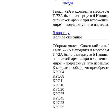
Звезда
ТанкТ-72А находился в массовом
Т-72А было развернуто б Индии,
сирийской армии при вторжении и
мире" - подчеркнув, что израиль
В корзину
Полное описание
Сборная модель Советский танк Т
ТанкТ-72А находился в массовом
Т-72А было развернуто б Индии,
сирийской армии при вторжении и
мире" - подчеркнув, что израиль
К модели необходимо приобрести
KPC04
KPC08
KPC11
KPC16
KPC20
KPC25
KPC45
KPC53
KPC55