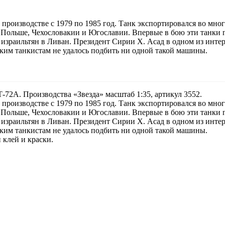
 производстве с 1979 по 1985 год. Танк экспортировался во мн
 Польше, Чехословакии и Югославии. Впервые в бою эти танки п
зраильтян в Ливан. Президент Сирии X. Асад в одном из интерв
ским танкистам не удалось подбить ни одной такой машины.
-72А. Производства «Звезда» масштаб 1:35, артикул 3552.
 производстве с 1979 по 1985 год. Танк экспортировался во мн
 Польше, Чехословакии и Югославии. Впервые в бою эти танки п
зраильтян в Ливан. Президент Сирии X. Асад в одном из интерв
ским танкистам не удалось подбить ни одной такой машины.
 клей и краски.