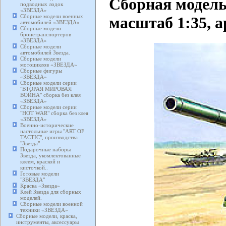
Сборная модель
подводных лодок
«ЗВЕЗДА»
Сборные модели военных
масштаб 1:35, а
автомобилей «ЗВЕЗДА»
Сборные модели
бронетранспортеров
«ЗВЕЗДА»
Сборные модели
автомобилей Звезда.
Сборные модели
мотоциклов «ЗВЕЗДА»
Сборные фигуры
«ЗВЕЗДА»
Сборные модели серии
"ВТОРАЯ МИРОВАЯ
ВОЙНА" сборка без клея
«ЗВЕЗДА»
Сборные модели серии
"HOT WAR" сборка без клея
«ЗВЕЗДА»
Военно-исторические
настольные игры "ART OF
TACTIC", производства
"Звезда"
Подарочные наборы
Звезда, укомлектованные
клеем, краской и
кисточкой..
Готовые модели
"ЗВЕЗДА"
Краска «Звезда»
Клей Звезда для сборных
моделей.
Сборные модели военной
техники «ЗВЕЗДА»
Сборные модели, краска,
инструменты, аксессуары