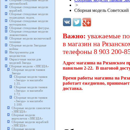
Сборные стендовые модели
автомобилей.
>
Сборные стендовые модели
Сборная модель Советский т
кораблей.
Сборные стендовые модели
подводных лодок.
Сборные стендовые модели
мотоциклов.
Сборные стендовые фигуры.
Сборные стендовые модели
Важно:
уважаемые пок
локомотивов.
Сборные модели космической
техники
в магазин на Рязанско
Сборные модели Звездные
войны
телефоны 8 903 200-85
Инструменты для
моделистов
Окрасочные маски для
Адрес магазина на Рязанском п
моделей Звезда.
Сборные модели «ЗВЕЗДА»
павильон 2-22. В шаговой дост
Сборные модели танков
Звезда
Сборные модели танков
Время работы магазина на Ряз
«Звезда» в масштабе
работает ежедневно, принимает
1:35.
Сборные модели танков
доставка.
«Звезда» в масштабе
1:72.
Сборные модели танков
«Звезда» в масштабе
1:100.
Сборные модели самолетов
«ЗВЕЗДА»
Сборные модели
вертолетов «ЗВЕЗДА»
Сборные модели кораблей
«ЗВЕЗДА»
Сборные модели