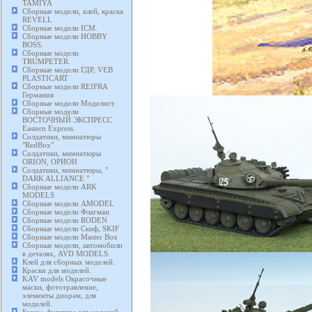
TAMIYA
Сборные модели, клей, краска
REVELL
Сборные модели ICM.
Сборные модели HOBBY
BOSS.
Сборные модели
TRUMPETER.
Сборные модели ГДР, VEB
PLASTICART
Сборные модели REIFRA
Германия
Сборные модели Моделист.
Сборные модели
ВОСТОЧНЫЙ ЭКСПРЕСС
Eastern Express
Солдатики, миниатюры
"RedBox"
Солдатики, миниатюры
ORION, ОРИОН
Солдатики, миниатюры, "
DARK ALLIANCE "
Сборные модели ARK
MODELS
Сборные модели AMODEL
Сборные модели Флагман
Сборные модели RODEN
Сборные модели Скиф, SKIF
Сборные модели Master Box
Сборные модели, автомобили
в деталях, AVD MODELS.
Клей для сборных моделей.
Краски для моделей.
KAV models Окрасочные
маски, фототравление,
элементы диорам, для
моделей.