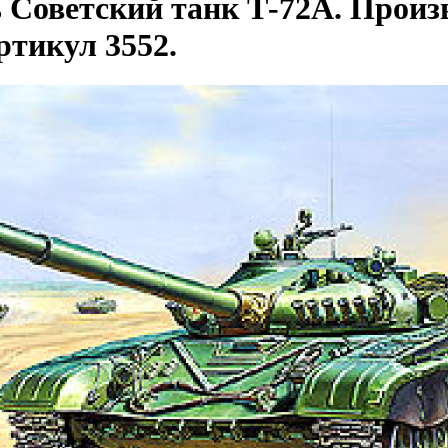
 Советский танк Т-72А. Произв
ртикул 3552.