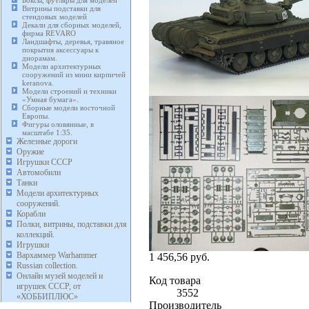
Боксы, футляры для моделей
Витрины подставки для
стендовых моделей
Декали для сборных моделей,
фирма REVARO
Ландшафты, деревья, травяное
покрытия аксессуары к
диорамам.
Модели архитектурных
сооружений из мини кирпичей
keranova.
Модели строений и техники
«Умная бумага».
Сборные модели восточной
Европы.
Фигуры оловянные, в
масштабе 1:35.
Железные дороги
Оружие
Игрушки СССР
Автомобили
Танки
Модели архитектурных
сооружений.
Корабли
Полки, витрины, подставки для
коллекций.
Игрушки
Вархаммер Warhammer
1 456,56 руб.
Russian collection.
Онлайн музей моделей и
Код товара
игрушек СССР, от
3552
«ХОББИПЛЮС»
Производитель