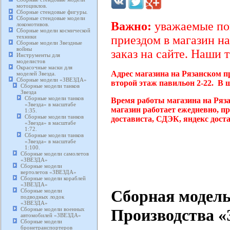
мотоциклов.
Сборные стендовые фигуры.
Сборные стендовые модели
Важно:
уважаемые пок
локомотивов.
Сборные модели космической
техники
приездом в магазин на
Сборные модели Звездные
войны
заказ на сайте. Наши 
Инструменты для
моделистов
Окрасочные маски для
Адрес магазина на Рязанском п
моделей Звезда.
Сборные модели «ЗВЕЗДА»
второй этаж павильон 2-22. В 
Сборные модели танков
Звезда
Сборные модели танков
Время работы магазина на Ряз
«Звезда» в масштабе
магазин работает ежедневно, п
1:35.
Сборные модели танков
достависта, СДЭК, яндекс дост
«Звезда» в масштабе
1:72.
Сборные модели танков
«Звезда» в масштабе
1:100.
Сборные модели самолетов
«ЗВЕЗДА»
Сборные модели
вертолетов «ЗВЕЗДА»
Сборные модели кораблей
«ЗВЕЗДА»
Сборная модель
Сборные модели
подводных лодок
«ЗВЕЗДА»
Сборные модели военных
Производства «З
автомобилей «ЗВЕЗДА»
Сборные модели
бронетранспортеров