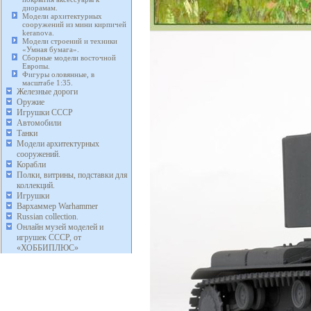
диорамам.
Модели архитектурных
сооружений из мини кирпичей
keranova.
Модели строений и техники
«Умная бумага».
Сборные модели восточной
Европы.
Фигуры оловянные, в
масштабе 1:35.
Железные дороги
Оружие
Игрушки СССР
Автомобили
Танки
Модели архитектурных
сооружений.
Корабли
Полки, витрины, подставки для
коллекций.
Игрушки
Вархаммер Warhammer
Russian collection.
Онлайн музей моделей и
игрушек СССР, от
«ХОББИПЛЮС»