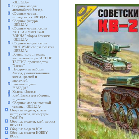
«ЗВЕЗДА»
Сборные модели
автомобилей Звезда.
Сборные модели
мотоциклов «ЗВЕЗДА»
Сборные фигуры
«ЗВЕЗДА»
Сборные модели серии
"ВТОРАЯ МИРОВАЯ
ВОЙНА" сборка без клея
«ЗВЕЗДА»
Сборные модели серии
"HOT WAR" сборка без клея
«ЗВЕЗДА»
Военно-исторические
настольные игры "ART OF
TACTIC", производства
"Звезда"
Подарочные наборы
Звезда, укомлектованные
клеем, краской и
кисточкой..
Готовые модели
"ЗВЕЗДА"
Краска «Звезда»
Клей Звезда для сборных
моделей.
Сборные модели военной
техники «ЗВЕЗДА»
Сборные модели, краска,
инструменты, аксессуары
TAMIYA
Сборные модели, клей, краска
REVELL
Сборные модели ICM.
Сборные модели HOBBY
BOSS.