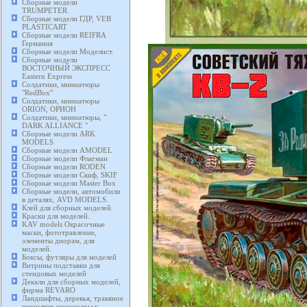
Сборные модели
TRUMPETER.
Сборные модели ГДР, VEB
PLASTICART
Сборные модели REIFRA
Германия
Сборные модели Моделист.
Сборные модели
ВОСТОЧНЫЙ ЭКСПРЕСС
Eastern Express
Солдатики, миниатюры
"RedBox"
Солдатики, миниатюры
ORION, ОРИОН
Солдатики, миниатюры, "
DARK ALLIANCE "
Сборные модели ARK
MODELS
Сборные модели AMODEL
Сборные модели Флагман
Сборные модели RODEN
Сборные модели Скиф, SKIF
Сборные модели Master Box
Сборные модели, автомобили
в деталях, AVD MODELS.
Клей для сборных моделей.
Краски для моделей.
KAV models Окрасочные
маски, фототравление,
элементы диорам, для
моделей.
Боксы, футляры для моделей
Витрины подставки для
стендовых моделей
Декали для сборных моделей,
фирма REVARO
Ландшафты, деревья, травяное
покрытия аксессуары к