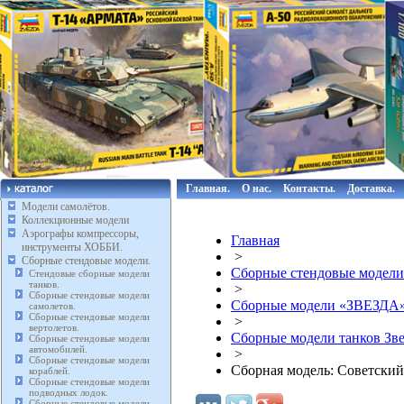
Главная.
О нас.
Контакты.
Доставка.
Модели самолётов.
Коллекционные модели
Аэрографы компрессоры,
Главная
инструменты ХОББИ.
>
Сборные стендовые модели.
Сборные стендовые модели
Стендовые сборные модели
танков.
>
Сборные стендовые модели
Сборные модели «ЗВЕЗДА
самолетов.
Сборные стендовые модели
>
вертолетов.
Сборные модели танков Зве
Сборные стендовые модели
автомобилей.
>
Сборные стендовые модели
Сборная модель: Советский
кораблей.
Сборные стендовые модели
подводных лодок.
Сборные стендовые модели