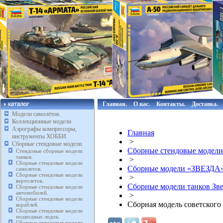
Главная.
О нас.
Контакты.
Доставка.
Модели самолётов.
Коллекционные модели
Аэрографы компрессоры,
Главная
инструменты ХОББИ.
>
Сборные стендовые модели.
Сборные стендовые модели
Стендовые сборные модели
танков.
>
Сборные стендовые модели
Сборные модели «ЗВЕЗДА
самолетов.
Сборные стендовые модели
>
вертолетов.
Сборные модели танков Зве
Сборные стендовые модели
автомобилей.
>
Сборные стендовые модели
Сборная модель советского 
кораблей.
Сборные стендовые модели
подводных лодок.
Сборные стендовые модели