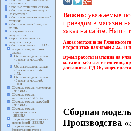
мотоциклов.
Сборные стендовые фигуры.
Сборные стендовые модели
Важно:
уважаемые пок
локомотивов.
Сборные модели космической
техники
приездом в магазин на
Сборные модели Звездные
войны
заказ на сайте. Наши 
Инструменты для
моделистов
Окрасочные маски для
Адрес магазина на Рязанском п
моделей Звезда.
Сборные модели «ЗВЕЗДА»
второй этаж павильон 2-22. В 
Сборные модели танков
Звезда
Сборные модели танков
Время работы магазина на Ряз
«Звезда» в масштабе
магазин работает ежедневно, п
1:35.
Сборные модели танков
достависта, СДЭК, яндекс дост
«Звезда» в масштабе
1:72.
Сборные модели танков
«Звезда» в масштабе
1:100.
Сборные модели самолетов
«ЗВЕЗДА»
Сборные модели
вертолетов «ЗВЕЗДА»
Сборные модели кораблей
«ЗВЕЗДА»
Сборная модель 
Сборные модели
подводных лодок
«ЗВЕЗДА»
Сборные модели военных
Производства «З
автомобилей «ЗВЕЗДА»
Сборные модели
бронетранспортеров