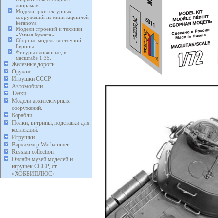
диорамам.
Модели архитектурных
сооружений из мини кирпичей
keranova.
Модели строений и техники
«Умная бумага».
Сборные модели восточной
Европы.
Фигуры оловянные, в
масштабе 1:35.
Железные дороги
Оружие
Игрушки СССР
Автомобили
Танки
Модели архитектурных
сооружений.
Корабли
Полки, витрины, подставки для
коллекций.
Игрушки
Вархаммер Warhammer
Russian collection.
Онлайн музей моделей и
игрушек СССР, от
«ХОББИПЛЮС»