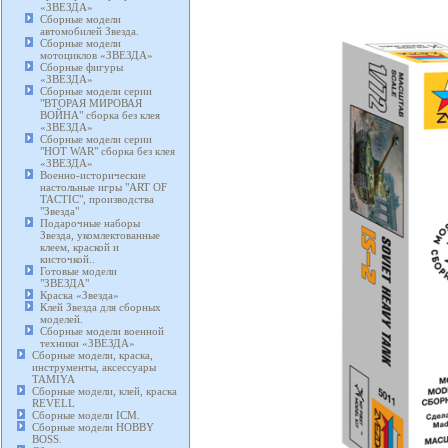
«ЗВЕЗДА»
Сборные модели
автомобилей Звезда.
Сборные модели
мотоциклов «ЗВЕЗДА»
Сборные фигуры
«ЗВЕЗДА»
Сборные модели серии
"ВТОРАЯ МИРОВАЯ
ВОЙНА" сборка без клея
«ЗВЕЗДА»
Сборные модели серии
"HOT WAR" сборка без клея
«ЗВЕЗДА»
Военно-исторические
настольные игры "ART OF
TACTIC", производства
"Звезда"
Подарочные наборы
Звезда, укомлектованные
клеем, краской и
кисточкой..
Готовые модели
"ЗВЕЗДА"
Краска «Звезда»
Клей Звезда для сборных
моделей.
Сборные модели военной
техники «ЗВЕЗДА»
Сборные модели, краска,
инструменты, аксессуары
TAMIYA
Сборные модели, клей, краска
REVELL
Сборные модели ICM.
Сборные модели HOBBY
BOSS.