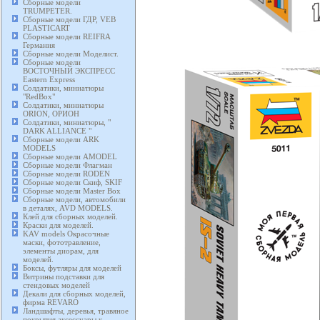
Сборные модели
TRUMPETER.
Сборные модели ГДР, VEB
PLASTICART
Сборные модели REIFRA
Германия
Сборные модели Моделист.
Сборные модели
ВОСТОЧНЫЙ ЭКСПРЕСС
Eastern Express
Солдатики, миниатюры
"RedBox"
Солдатики, миниатюры
ORION, ОРИОН
Солдатики, миниатюры, "
DARK ALLIANCE "
Сборные модели ARK
MODELS
Сборные модели AMODEL
Сборные модели Флагман
Сборные модели RODEN
Сборные модели Скиф, SKIF
Сборные модели Master Box
Сборные модели, автомобили
в деталях, AVD MODELS.
Клей для сборных моделей.
Краски для моделей.
KAV models Окрасочные
маски, фототравление,
элементы диорам, для
моделей.
Боксы, футляры для моделей
Витрины подставки для
стендовых моделей
Декали для сборных моделей,
фирма REVARO
Ландшафты, деревья, травяное
покрытия аксессуары к