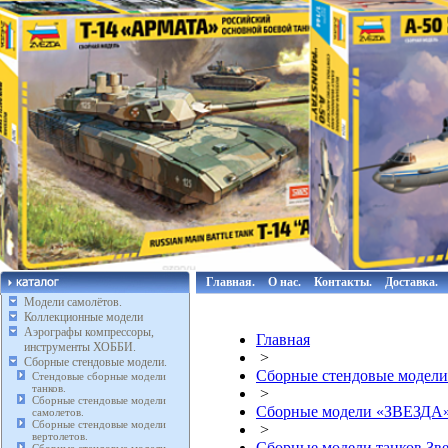
Главная.
О нас.
Контакты.
Доставка.
Модели самолётов.
Коллекционные модели
Аэрографы компрессоры,
Главная
инструменты ХОББИ.
>
Сборные стендовые модели.
Сборные стендовые модели
Стендовые сборные модели
танков.
>
Сборные стендовые модели
Сборные модели «ЗВЕЗДА
самолетов.
Сборные стендовые модели
>
вертолетов.
Сборные модели танков Зве