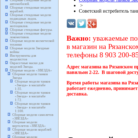
Сборные стендовые модели
автомобилей.
>
Сборные стендовые модели
Советский истребитель танк
кораблей.
Сборные стендовые модели
подводных лодок.
Сборные стендовые модели
мотоциклов.
Сборные стендовые фигуры.
Сборные стендовые модели
Важно:
уважаемые пок
локомотивов.
Сборные модели космической
техники
в магазин на Рязанско
Сборные модели Звездные
войны
телефоны 8 903 200-85
Инструменты для
моделистов
Окрасочные маски для
Адрес магазина на Рязанском п
моделей Звезда.
Сборные модели «ЗВЕЗДА»
павильон 2-22. В шаговой дост
Сборные модели танков
Звезда
Сборные модели танков
Время работы магазина на Ряз
«Звезда» в масштабе
работает ежедневно, принимает
1:35.
Сборные модели танков
доставка.
«Звезда» в масштабе
1:72.
Сборные модели танков
«Звезда» в масштабе
1:100.
Сборные модели самолетов
«ЗВЕЗДА»
Сборные модели
вертолетов «ЗВЕЗДА»
Сборные модели кораблей
«ЗВЕЗДА»
Сборные модели