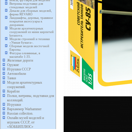
Боксы, футляры для моделей
Витрины подставки для
стендовых моделей
Декали для сборных моделей,
фирма REVARO
Ландшафты, деревья, травяное
покрытия аксессуары к
диорамам.
Модели архитектурных
сооружений из мини кирпичей
keranova.
Модели строений и техники
«Умная бумага».
Сборные модели восточной
Европы.
Фигуры оловянные, в
масштабе 1:35.
Железные дороги
Оружие
Игрушки СССР
Автомобили
Танки
Модели архитектурных
сооружений.
Корабли
Полки, витрины, подставки для
коллекций.
Игрушки
Вархаммер Warhammer
Russian collection.
Онлайн музей моделей и
игрушек СССР, от
«ХОББИПЛЮС»