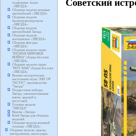
Советский истр
подводных лодок
«ЗВЕЗДА»
Сборные модели военных
автомобилей «ЗВЕЗДА»
Сборные модели
бронетранспортеров
«ЗВЕЗДА»
Сборные модели
автомобилей Звезда.
Сборные модели
мотоциклов «ЗВЕЗДА»
Сборные фигуры
«ЗВЕЗДА»
Сборные модели серии
"ВТОРАЯ МИРОВАЯ
ВОЙНА" сборка без клея
«ЗВЕЗДА»
Сборные модели серии
"HOT WAR" сборка без клея
«ЗВЕЗДА»
Военно-исторические
настольные игры "ART OF
TACTIC", производства
"Звезда"
Подарочные наборы
Звезда, укомлектованные
клеем, краской и
кисточкой..
Готовые модели
"ЗВЕЗДА"
Краска «Звезда»
Клей Звезда для сборных
моделей.
Сборные модели военной
техники «ЗВЕЗДА»
Сборные модели, краска,
инструменты, аксессуары