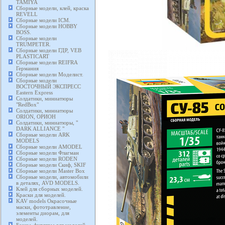
TAMIYA
Сборные модели, клей, краска
REVELL
Сборные модели ICM.
Сборные модели HOBBY
BOSS.
Сборные модели
TRUMPETER.
Сборные модели ГДР, VEB
PLASTICART
Сборные модели REIFRA
Германия
Сборные модели Моделист.
Сборные модели
ВОСТОЧНЫЙ ЭКСПРЕСС
Eastern Express
Солдатики, миниатюры
"RedBox"
Солдатики, миниатюры
ORION, ОРИОН
Солдатики, миниатюры, "
DARK ALLIANCE "
Сборные модели ARK
MODELS
Сборные модели AMODEL
Сборные модели Флагман
Сборные модели RODEN
Сборные модели Скиф, SKIF
Сборные модели Master Box
Сборные модели, автомобили
в деталях, AVD MODELS.
Клей для сборных моделей.
Краски для моделей.
KAV models Окрасочные
маски, фототравление,
элементы диорам, для
моделей.