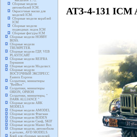
масштабе 1:72.
Сборные модели
АТЗ-4-131 ICM 
автомобилей ICM.
Окрасочные маски для
моделей ICM.
Сборные модели кораблей
ICM
Сборные модели
подводных лодок ICM
Сборные фигуры ICM
Сборные модели HOBBY
BOSS.
Сборные модели
TRUMPETER.
Сборные модели ГДР, VEB
PLASTICART
Сборные модели REIFRA
Германия
Сборные модели Моделист.
Сборные модели
ВОСТОЧНЫЙ ЭКСПРЕСС
Eastern Express
Солдатики, миниатюры
"RedBox"
Солдатики, миниатюры
ORION, ОРИОН
Солдатики, миниатюры, "
DARK ALLIANCE "
Сборные модели ARK
MODELS
Сборные модели AMODEL
Сборные модели Флагман
Сборные модели RODEN
Сборные модели Скиф, SKIF
Сборные модели Master Box
Сборные модели, автомобили
в деталях, AVD MODELS.
Клей для сборных моделей.