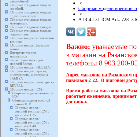
автомобилей.
>
Сборные стендовые модели
Сборные модели военной те
кораблей.
Сборные стендовые модели
>
подводных лодок.
АТЗ-4-131 ICM Art.: 72813
Сборные стендовые модели
мотоциклов.
Сборные стендовые фигуры.
Сборные стендовые модели
локомотивов.
Сборные модели космической
техники
Важно:
уважаемые пок
Сборные модели Звездные
войны
Инструменты для
в магазин на Рязанско
моделистов
Окрасочные маски для
телефоны 8 903 200-85
моделей Звезда.
Сборные модели «ЗВЕЗДА»
Сборные модели, краска,
Адрес магазина на Рязанском п
инструменты, аксессуары
TAMIYA
павильон 2-22. В шаговой дост
Сборные модели, клей, краска
REVELL
Сборные модели ICM.
Время работы магазина на Ряз
Сборные модели самолетов
работает ежедневно, принимает
ICM
Сборные модели военной
доставка.
техники ICM
Сборные модели
военной технике ICM в
масштабе 1:35.
Сборные модели
военной технике ICM в
масштабе 1:48.
Сборные модели
военной технике ICM в