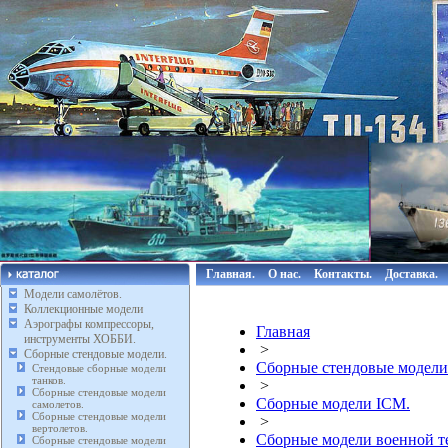
Главная.
О нас.
Контакты.
Доставка.
Модели самолётов.
Коллекционные модели
Аэрографы компрессоры,
Главная
инструменты ХОББИ.
>
Сборные стендовые модели.
Сборные стендовые модели
Стендовые сборные модели
танков.
>
Сборные стендовые модели
Сборные модели ICM.
самолетов.
Сборные стендовые модели
>
вертолетов.
Сборные модели военной 
Сборные стендовые модели