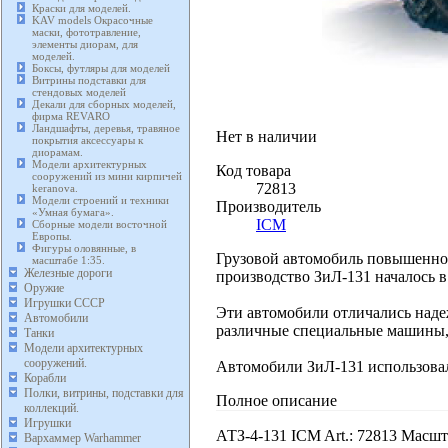
Краски для моделей.
KAV models Окрасочные
маски, фототравление,
элементы диорам, для
моделей.
Боксы, футляры для моделей
Витрины подставки для
стендовых моделей
Декали для сборных моделей,
фирма REVARO
Ландшафты, деревья, травяное
Нет в наличии
покрытия аксессуары к
диорамам.
Модели архитектурных
Код товара
сооружений из мини кирпичей
72813
keranova.
Модели строений и техники
Производитель
«Умная бумага».
ICM
Сборные модели восточной
Европы.
Фигуры оловянные, в
Грузовой автомобиль повышенно
масштабе 1:35.
Железные дороги
производство ЗиЛ-131 началось в 
Оружие
Игрушки СССР
Эти автомобили отличались наде
Автомобили
различные специальные машины,
Танки
Модели архитектурных
сооружений.
Автомобили ЗиЛ-131 использовал
Корабли
Полки, витрины, подставки для
Полное описание
коллекций.
Игрушки
АТЗ-4-131 ICM Art.: 72813 Масшт
Вархаммер Warhammer