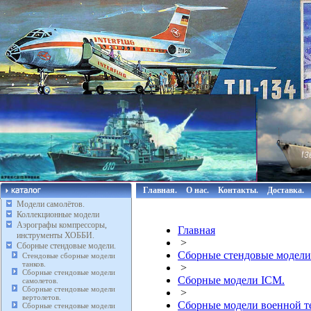
Главная.
О нас.
Контакты.
Доставка.
Модели самолётов.
Коллекционные модели
Аэрографы компрессоры,
Главная
инструменты ХОББИ.
>
Сборные стендовые модели.
Сборные стендовые модели
Стендовые сборные модели
танков.
>
Сборные стендовые модели
Сборные модели ICM.
самолетов.
Сборные стендовые модели
>
вертолетов.
Сборные модели военной 
Сборные стендовые модели