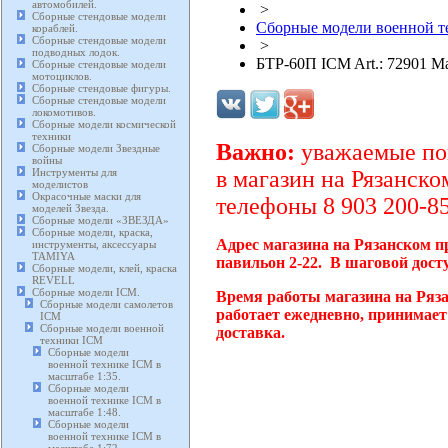
автомобилей.
>
Сборные стендовые модели
Сборные модели военной те
кораблей.
Сборные стендовые модели
>
подводных лодок.
БТР-60П ICM Art.: 72901 М
Сборные стендовые модели
мотоциклов.
Сборные стендовые фигуры.
Сборные стендовые модели
локомотивов.
Сборные модели космической
техники
Важно:
уважаемые пок
Сборные модели Звездные
войны
Инструменты для
в магазин на Рязанско
моделистов
Окрасочные маски для
телефоны 8 903 200-85
моделей Звезда.
Сборные модели «ЗВЕЗДА»
Сборные модели, краска,
Адрес магазина на Рязанском п
инструменты, аксессуары
TAMIYA
павильон 2-22. В шаговой дост
Сборные модели, клей, краска
REVELL
Сборные модели ICM.
Время работы магазина на Ряз
Сборные модели самолетов
работает ежедневно, принимает
ICM
Сборные модели военной
доставка.
техники ICM
Сборные модели
военной технике ICM в
масштабе 1:35.
Сборные модели
военной технике ICM в
масштабе 1:48.
Сборные модели
военной технике ICM в