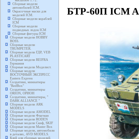
масштабе 1:72.
Сборные модели
БТР-60П ICM Ar
автомобилей ICM.
Окрасочные маски для
моделей ICM.
Сборные модели кораблей
ICM
Сборные модели
подводных лодок ICM
Сборные фигуры ICM
Сборные модели HOBBY
BOSS.
Сборные модели
TRUMPETER.
Сборные модели ГДР, VEB
PLASTICART
Сборные модели REIFRA
Германия
Сборные модели Моделист.
Сборные модели
ВОСТОЧНЫЙ ЭКСПРЕСС
Eastern Express
Солдатики, миниатюры
"RedBox"
Солдатики, миниатюры
ORION, ОРИОН
Солдатики, миниатюры, "
DARK ALLIANCE "
Сборные модели ARK
MODELS
Сборные модели AMODEL
Сборные модели Флагман
Сборные модели RODEN
Сборные модели Скиф, SKIF
Сборные модели Master Box
Сборные модели, автомобили
в деталях, AVD MODELS.
Клей для сборных моделей.