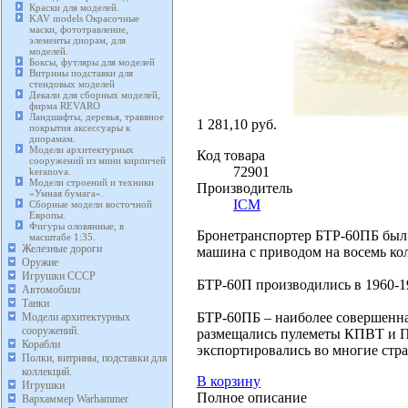
Краски для моделей.
KAV models Окрасочные
маски, фототравление,
элементы диорам, для
моделей.
Боксы, футляры для моделей
Витрины подставки для
стендовых моделей
Декали для сборных моделей,
фирма REVARO
Ландшафты, деревья, травяное
1 281,10 руб.
покрытия аксессуары к
диорамам.
Модели архитектурных
Код товара
сооружений из мини кирпичей
72901
keranova.
Модели строений и техники
Производитель
«Умная бумага».
ICM
Сборные модели восточной
Европы.
Фигуры оловянные, в
Бронетранспортер БТР-60ПБ был с
масштабе 1:35.
Железные дороги
машина с приводом на восемь ко
Оружие
Игрушки СССР
БТР-60П производились в 1960-1
Автомобили
Танки
БТР-60ПБ – наиболее совершенна
Модели архитектурных
сооружений.
размещались пулеметы КПВТ и П
Корабли
экспортировались во многие стр
Полки, витрины, подставки для
коллекций.
В корзину
Игрушки
Полное описание
Вархаммер Warhammer