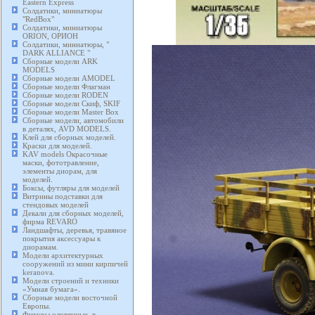
Eastern Express
Солдатики, миниатюры
"RedBox"
Солдатики, миниатюры
ORION, ОРИОН
Солдатики, миниатюры, "
DARK ALLIANCE "
Сборные модели ARK
MODELS
Сборные модели AMODEL
Сборные модели Флагман
Сборные модели RODEN
Сборные модели Скиф, SKIF
Сборные модели Master Box
Сборные модели, автомобили
в деталях, AVD MODELS.
Клей для сборных моделей.
Краски для моделей.
KAV models Окрасочные
маски, фототравление,
элементы диорам, для
моделей.
Боксы, футляры для моделей
Витрины подставки для
стендовых моделей
Декали для сборных моделей,
фирма REVARO
Ландшафты, деревья, травяное
покрытия аксессуары к
диорамам.
Модели архитектурных
сооружений из мини кирпичей
keranova.
Модели строений и техники
«Умная бумага».
Сборные модели восточной
Европы.
Фигуры оловянные, в