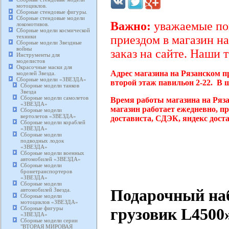
мотоциклов.
Сборные стендовые фигуры.
Сборные стендовые модели
Важно:
уважаемые пок
локомотивов.
Сборные модели космической
техники
приездом в магазин на
Сборные модели Звездные
войны
заказ на сайте. Наши 
Инструменты для
моделистов
Окрасочные маски для
Адрес магазина на Рязанском п
моделей Звезда.
Сборные модели «ЗВЕЗДА»
второй этаж павильон 2-22. В 
Сборные модели танков
Звезда
Сборные модели самолетов
Время работы магазина на Ряз
«ЗВЕЗДА»
магазин работает ежедневно, п
Сборные модели
вертолетов «ЗВЕЗДА»
достависта, СДЭК, яндекс дост
Сборные модели кораблей
«ЗВЕЗДА»
Сборные модели
подводных лодок
«ЗВЕЗДА»
Сборные модели военных
автомобилей «ЗВЕЗДА»
Сборные модели
бронетранспортеров
«ЗВЕЗДА»
Сборные модели
Подарочный на
автомобилей Звезда.
Сборные модели
мотоциклов «ЗВЕЗДА»
Сборные фигуры
грузовик L4500
«ЗВЕЗДА»
Сборные модели серии
"ВТОРАЯ МИРОВАЯ