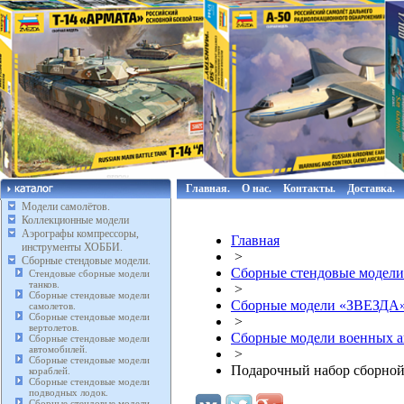
Главная.
О нас.
Контакты.
Доставка.
Модели самолётов.
Коллекционные модели
Аэрографы компрессоры,
Главная
инструменты ХОББИ.
>
Сборные стендовые модели.
Сборные стендовые модели
Стендовые сборные модели
танков.
>
Сборные стендовые модели
Сборные модели «ЗВЕЗДА
самолетов.
Сборные стендовые модели
>
вертолетов.
Сборные модели военных 
Сборные стендовые модели
автомобилей.
>
Сборные стендовые модели
Подарочный набор сборной
кораблей.
Сборные стендовые модели
подводных лодок.
Сборные стендовые модели