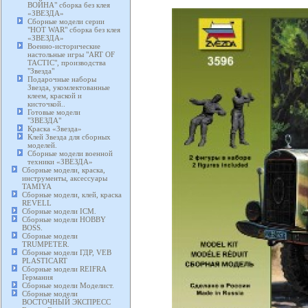
ВОЙНА" сборка без клея
«ЗВЕЗДА»
Сборные модели серии
"HOT WAR" сборка без клея
«ЗВЕЗДА»
Военно-исторические
настольные игры "ART OF
TACTIC", производства
"Звезда"
Подарочные наборы
Звезда, укомлектованные
клеем, краской и
кисточкой..
Готовые модели
"ЗВЕЗДА"
Краска «Звезда»
Клей Звезда для сборных
моделей.
Сборные модели военной
техники «ЗВЕЗДА»
Сборные модели, краска,
инструменты, аксессуары
TAMIYA
Сборные модели, клей, краска
REVELL
Сборные модели ICM.
Сборные модели HOBBY
BOSS.
Сборные модели
TRUMPETER.
Сборные модели ГДР, VEB
PLASTICART
Сборные модели REIFRA
Германия
Сборные модели Моделист.
Сборные модели
ВОСТОЧНЫЙ ЭКСПРЕСС