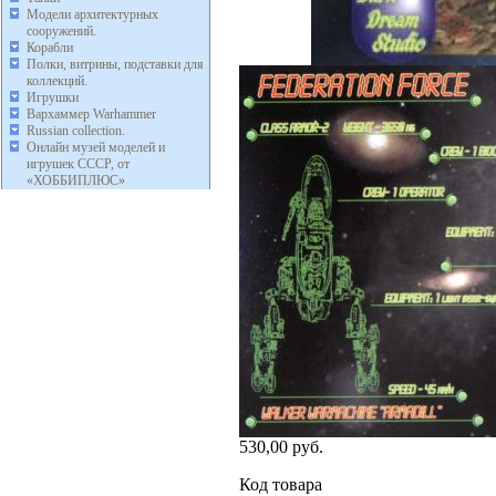
Модели архитектурных
сооружений.
Корабли
Полки, витрины, подставки для
коллекций.
Игрушки
Вархаммер Warhammer
Russian collection.
Онлайн музей моделей и
игрушек СССР, от
«ХОББИПЛЮС»
530,00 руб.
Код товара