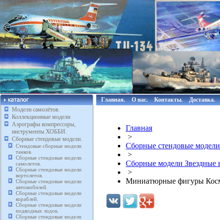
Главная.
О нас.
Контакты.
Доставка.
Модели самолётов.
Коллекционные модели
Аэрографы компрессоры,
Главная
инструменты ХОББИ.
>
Сборные стендовые модели.
Сборные стендовые модели
Стендовые сборные модели
танков.
>
Сборные стендовые модели
Сборные модели Звездные
самолетов.
Сборные стендовые модели
>
вертолетов.
Миниатюрные фигуры Косми
Сборные стендовые модели
автомобилей.
Сборные стендовые модели
кораблей.
Сборные стендовые модели
подводных лодок.
Сборные стендовые модели