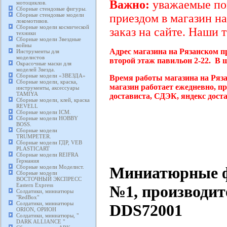
Важно:
уважаемые пок
мотоциклов.
Сборные стендовые фигуры.
Сборные стендовые модели
приездом в магазин на
локомотивов.
Сборные модели космической
заказ на сайте. Наши 
техники
Сборные модели Звездные
войны
Адрес магазина на Рязанском п
Инструменты для
моделистов
второй этаж павильон 2-22. В 
Окрасочные маски для
моделей Звезда.
Сборные модели «ЗВЕЗДА»
Время работы магазина на Ряз
Сборные модели, краска,
магазин работает ежедневно, п
инструменты, аксессуары
TAMIYA
достависта, СДЭК, яндекс дост
Сборные модели, клей, краска
REVELL
Сборные модели ICM.
Сборные модели HOBBY
BOSS.
Сборные модели
TRUMPETER.
Сборные модели ГДР, VEB
PLASTICART
Сборные модели REIFRA
Германия
Миниатюрные ф
Сборные модели Моделист.
Сборные модели
ВОСТОЧНЫЙ ЭКСПРЕСС
Eastern Express
№1, производит
Солдатики, миниатюры
"RedBox"
Солдатики, миниатюры
DDS72001
ORION, ОРИОН
Солдатики, миниатюры, "
DARK ALLIANCE "