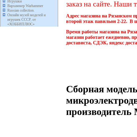
Игрушки
заказ на сайте. Наши 
Вархаммер Warhammer
Russian collection.
Онлайн музей моделей и
Адрес магазина на Рязанском п
игрушек СССР, от
второй этаж павильон 2-22. В 
«ХОББИПЛЮС»
Время работы магазина на Ряз
магазин работает ежедневно, п
достависта, СДЭК, яндекс дост
Сборная модель
микроэлектродв
производитель 