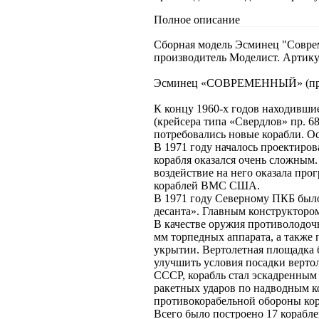
Полное описание
Сборная модель Эсминец "Соврем
производитель Моделист. Артику
Эсминец «СОВРЕМЕННЫЙ» (про
К концу 1960-х годов находивши
(крейсера типа «Свердлов» пр. 6
потребовались новые корабли. О
В 1971 году началось проектиро
корабля оказался очень сложным.
воздействие на него оказала пр
кораблей ВМС США.
В 1971 году Северному ПКБ было
десанта». Главным конструктором
В качестве оружия противолодоч
мм торпедных аппарата, а также 
укрытии. Вертолетная площадка 
улучшить условия посадки верто
СССР, корабль стал эскадренным 
ракетных ударов по надводным к
противокорабельной обороны кор
Всего было построено 17 корабле