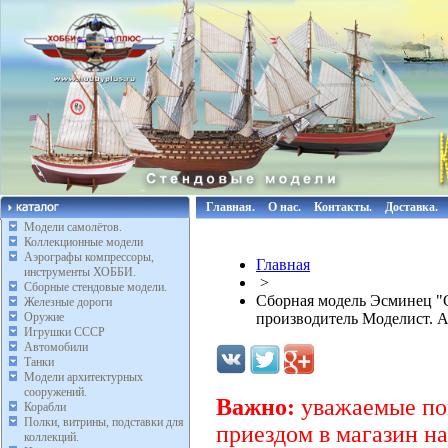
Главная.
О нас.
Контакты.
Доставка.
Модели самолётов.
Коллекционные модели
Аэрографы компрессоры,
Главная
инструменты ХОББИ.
>
Сборные стендовые модели.
Сборная модель Эсминец "С
Железные дороги
Оружие
производитель Моделист. 
Игрушки СССР
Автомобили
Танки
Модели архитектурных
сооружений.
Важно:
уважаемые пок
Корабли
Полки, витрины, подставки для
приездом в магазин на
коллекций.