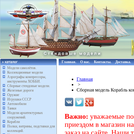
Главная.
О нас.
Контакты.
Доставка.
Модели самолётов.
Коллекционные модели
Аэрографы компрессоры,
Главная
инструменты ХОББИ.
>
Сборные стендовые модели.
Сборная модель Корабль кон
Железные дороги
Оружие
Игрушки СССР
Автомобили
Танки
Модели архитектурных
Важно:
уважаемые пок
сооружений.
Корабли
приездом в магазин на
Полки, витрины, подставки для
коллекций.
заказ на сайте. Наши 