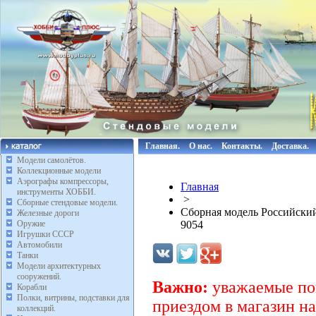
Главная.
О нас.
Контакты.
Доставка.
Модели самолётов.
Коллекционные модели
Аэрографы компрессоры,
Главная
инструменты ХОББИ.
>
Сборные стендовые модели.
Сборная модель Российский
Железные дороги
Оружие
9054
Игрушки СССР
Автомобили
Танки
Модели архитектурных
сооружений.
Важно:
уважаемые пок
Корабли
Полки, витрины, подставки для
приездом в магазин на
коллекций.