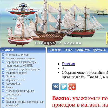
Главная.
О нас.
Контакты.
Доставка.
Модели самолётов.
Коллекционные модели
Аэрографы компрессоры,
Главная
инструменты ХОББИ.
>
Сборные стендовые модели.
Сборная модель Российски
Железные дороги
Оружие
производитель "Звезда", ма
Игрушки СССР
Автомобили
Танки
Модели архитектурных
сооружений.
Важно:
уважаемые пок
Корабли
Полки, витрины, подставки для
приездом в магазин на
коллекций.