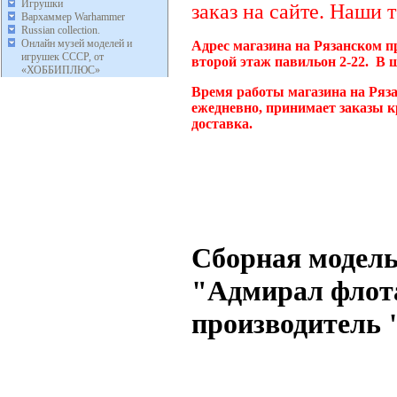
Игрушки
заказ на сайте. Наши 
Вархаммер Warhammer
Russian collection.
Онлайн музей моделей и
Адрес магазина на Рязанском п
игрушек СССР, от
второй этаж павильон 2-22. В 
«ХОББИПЛЮС»
Время работы магазина на Ряза
ежедневно, принимает заказы к
доставка.
Сборная модель
"Адмирал флота
производитель "