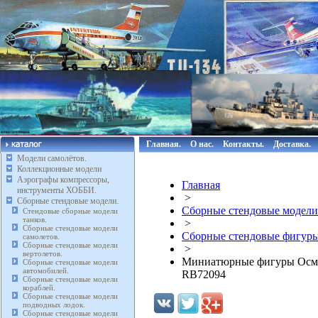
Главная.
О нас.
Контакты.
Доставка.
Модели самолётов.
Коллекционные модели
Аэрографы компрессоры,
Главная
инструменты ХОББИ.
>
Сборные стендовые модели.
Сборные стендовые модели
Стендовые сборные модели
танков.
>
Сборные стендовые модели
Сборные стендовые фигуры
самолетов.
Сборные стендовые модели
>
вертолетов.
Миниатюрные фигуры Османс
Сборные стендовые модели
автомобилей.
RB72094
Сборные стендовые модели
кораблей.
Сборные стендовые модели
подводных лодок.
Сборные стендовые модели