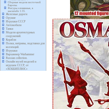
Сборные модели восточной
Европы.
Фигуры оловянные, в
масштабе 1:35.
Железные дороги
Оружие
Игрушки СССР
Автомобили
Танки
Модели архитектурных
сооружений.
Корабли
Полки, витрины, подставки для
коллекций.
Игрушки
Вархаммер Warhammer
Russian collection.
Онлайн музей моделей и
игрушек СССР, от
«ХОББИПЛЮС»