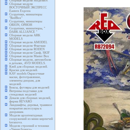
Сборные модели Моделист.
Сборные модели
ВОСТОЧНЫЙ ЭКСПРЕСС
Eastern Express
Солдатики, миниатюры
"RedBox"
Солдатики, миниатюры
ORION, ОРИОН
Солдатики, миниатюры, "
DARK ALLIANCE "
Сборные модели ARK
MODELS
Сборные модели AMODEL
Сборные модели Флагман
Сборные модели RODEN
Сборные модели Скиф, SKIF
Сборные модели Master Box
Сборные модели, автомобили
в деталях, AVD MODELS.
Клей для сборных моделей.
Краски для моделей.
KAV models Окрасочные
маски, фототравление,
элементы диорам, для
моделей.
Боксы, футляры для моделей
Витрины подставки для
стендовых моделей
Декали для сборных моделей,
фирма REVARO
Ландшафты, деревья, травяное
покрытия аксессуары к
диорамам.
Модели архитектурных
сооружений из мини кирпичей
keranova.
Модели строений и техники
«Умная бумага».