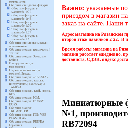
мотоциклов.
Сборные стендовые фигуры.
Важно:
уважаемые пок
Сборные фигуры в
масштабе 1:72.
приездом в магазин на
Сборные фигуры в
масштабе 1:48.
заказ на сайте. Наши 
Сборные фигуры в
масштабе 1:35.
Сборные фигуры в
масштабе 1:24.
Адрес магазина на Рязанском п
Сборные фигуры в
второй этаж павильон 2-22. В 
масштабе 1:16.
Сборные стендовые модели
локомотивов.
Время работы магазина на Ряз
Сборные модели космической
техники
магазин работает ежедневно, п
Сборные модели Звездные
достависта, СДЭК, яндекс дост
войны
Инструменты для
моделистов
Окрасочные маски для
моделей Звезда.
Сборные модели «ЗВЕЗДА»
Сборные модели, краска,
инструменты, аксессуары
TAMIYA
Сборные модели, клей, краска
REVELL
Сборные модели ICM.
Миниатюрные фи
Сборные модели HOBBY
BOSS.
Сборные модели
№1, производит
TRUMPETER.
Сборные модели ГДР, VEB
PLASTICART
RB72094
Сборные модели REIFRA
Германия