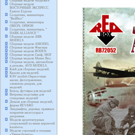
Сборные модели Моделист.
Сборные модели
ВОСТОЧНЫЙ ЭКСПРЕСС
Eastern Express
Солдатики, миниатюры
"RedBox"
Солдатики, миниатюры
ORION, ОРИОН
Солдатики, миниатюры, "
DARK ALLIANCE "
Сборные модели ARK
MODELS
Сборные модели AMODEL
Сборные модели Флагман
Сборные модели RODEN
Сборные модели Скиф, SKIF
Сборные модели Master Box
Сборные модели, автомобили
в деталях, AVD MODELS.
Клей для сборных моделей.
Краски для моделей.
KAV models Окрасочные
маски, фототравление,
элементы диорам, для
моделей.
Боксы, футляры для моделей
Витрины подставки для
стендовых моделей
Декали для сборных моделей,
фирма REVARO
Ландшафты, деревья, травяное
покрытия аксессуары к
диорамам.
Модели архитектурных
сооружений из мини кирпичей
keranova.
Модели строений и техники
«Умная бумага».