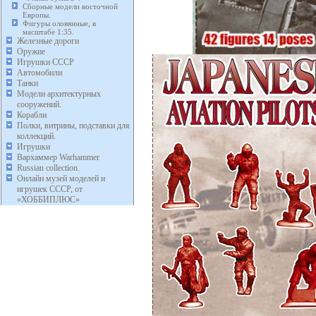
Сборные модели восточной
Европы.
Фигуры оловянные, в
масштабе 1:35.
Железные дороги
Оружие
Игрушки СССР
Автомобили
Танки
Модели архитектурных
сооружений.
Корабли
Полки, витрины, подставки для
коллекций.
Игрушки
Вархаммер Warhammer
Russian collection.
Онлайн музей моделей и
игрушек СССР, от
«ХОББИПЛЮС»