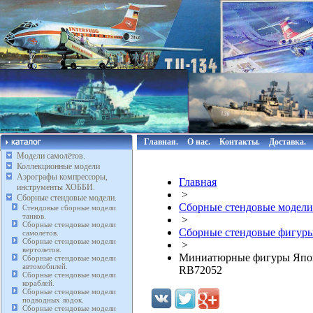
Главная.
О нас.
Контакты.
Доставка.
Модели самолётов.
Коллекционные модели
Аэрографы компрессоры,
Главная
инструменты ХОББИ.
>
Сборные стендовые модели.
Сборные стендовые модели
Стендовые сборные модели
танков.
>
Сборные стендовые модели
Сборные стендовые фигуры
самолетов.
Сборные стендовые модели
>
вертолетов.
Миниатюрные фигуры Японск
Сборные стендовые модели
автомобилей.
RB72052
Сборные стендовые модели
кораблей.
Сборные стендовые модели
подводных лодок.
Сборные стендовые модели