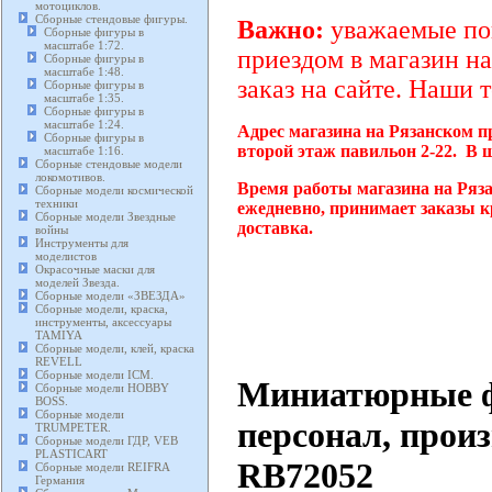
мотоциклов.
Сборные стендовые фигуры.
Важно:
уважаемые пок
Сборные фигуры в
масштабе 1:72.
приездом в магазин на
Сборные фигуры в
масштабе 1:48.
заказ на сайте. Наши 
Сборные фигуры в
масштабе 1:35.
Сборные фигуры в
масштабе 1:24.
Адрес магазина на Рязанском п
Сборные фигуры в
второй этаж павильон 2-22. В 
масштабе 1:16.
Сборные стендовые модели
локомотивов.
Время работы магазина на Ряза
Сборные модели космической
техники
ежедневно, принимает заказы к
Сборные модели Звездные
доставка.
войны
Инструменты для
моделистов
Окрасочные маски для
моделей Звезда.
Сборные модели «ЗВЕЗДА»
Сборные модели, краска,
инструменты, аксессуары
TAMIYA
Сборные модели, клей, краска
REVELL
Сборные модели ICM.
Миниатюрные ф
Сборные модели HOBBY
BOSS.
Сборные модели
персонал, прои
TRUMPETER.
Сборные модели ГДР, VEB
PLASTICART
RB72052
Сборные модели REIFRA
Германия