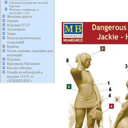
Сборные модели восточной
Европы.
Фигуры оловянные, в
масштабе 1:35.
Железные дороги
Оружие
Игрушки СССР
Автомобили
Танки
Модели архитектурных
сооружений.
Корабли
Полки, витрины, подставки для
коллекций.
Игрушки
Вархаммер Warhammer
Russian collection.
Онлайн музей моделей и
игрушек СССР, от
«ХОББИПЛЮС»