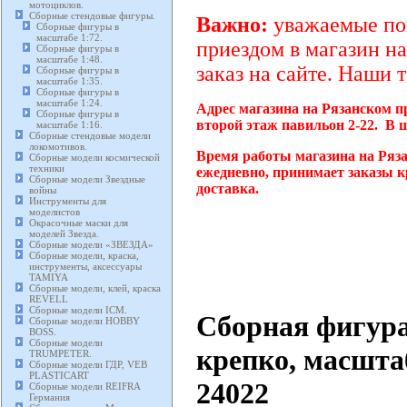
мотоциклов.
Сборные стендовые фигуры.
Важно:
уважаемые пок
Сборные фигуры в
масштабе 1:72.
приездом в магазин на
Сборные фигуры в
масштабе 1:48.
заказ на сайте. Наши 
Сборные фигуры в
масштабе 1:35.
Сборные фигуры в
масштабе 1:24.
Адрес магазина на Рязанском п
Сборные фигуры в
второй этаж павильон 2-22. В 
масштабе 1:16.
Сборные стендовые модели
локомотивов.
Время работы магазина на Ряза
Сборные модели космической
техники
ежедневно, принимает заказы к
Сборные модели Звездные
доставка.
войны
Инструменты для
моделистов
Окрасочные маски для
моделей Звезда.
Сборные модели «ЗВЕЗДА»
Сборные модели, краска,
инструменты, аксессуары
TAMIYA
Сборные модели, клей, краска
REVELL
Сборные модели ICM.
Сборная фигура
Сборные модели HOBBY
BOSS.
Сборные модели
крепко, масштаб
TRUMPETER.
Сборные модели ГДР, VEB
PLASTICART
24022
Сборные модели REIFRA
Германия