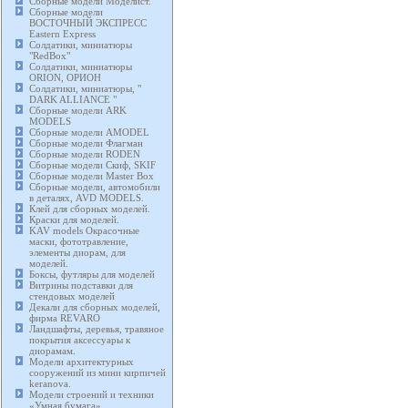
Сборные модели Моделист.
Сборные модели
ВОСТОЧНЫЙ ЭКСПРЕСС
Eastern Express
Солдатики, миниатюры
"RedBox"
Солдатики, миниатюры
ORION, ОРИОН
Солдатики, миниатюры, "
DARK ALLIANCE "
Сборные модели ARK
MODELS
Сборные модели AMODEL
Сборные модели Флагман
Сборные модели RODEN
Сборные модели Скиф, SKIF
Сборные модели Master Box
Сборные модели, автомобили
в деталях, AVD MODELS.
Клей для сборных моделей.
Краски для моделей.
KAV models Окрасочные
маски, фототравление,
элементы диорам, для
моделей.
Боксы, футляры для моделей
Витрины подставки для
стендовых моделей
Декали для сборных моделей,
фирма REVARO
Ландшафты, деревья, травяное
покрытия аксессуары к
диорамам.
Модели архитектурных
сооружений из мини кирпичей
keranova.
Модели строений и техники
«Умная бумага».