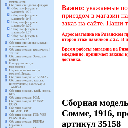
мотоциклов.
Сборные стендовые фигуры.
Важно:
уважаемые пок
Сборные фигуры в
масштабе 1:72.
приездом в магазин на
Сборные фигуры в
масштабе 1:48.
заказ на сайте. Наши 
Сборные фигуры в
масштабе 1:35.
Сборные фигуры в
масштабе 1:24.
Адрес магазина на Рязанском п
Сборные фигуры в
второй этаж павильон 2-22. В 
масштабе 1:16.
Сборные стендовые модели
локомотивов.
Время работы магазина на Ряза
Сборные модели космической
техники
ежедневно, принимает заказы к
Сборные модели Звездные
доставка.
войны
Инструменты для
моделистов
Окрасочные маски для
моделей Звезда.
Сборные модели «ЗВЕЗДА»
Сборные модели, краска,
инструменты, аксессуары
TAMIYA
Сборные модели, клей, краска
REVELL
Сборные модели ICM.
Сборная модель
Сборные модели HOBBY
BOSS.
Сборные модели
Сомме, 1916, п
TRUMPETER.
Сборные модели ГДР, VEB
PLASTICART
артикул 35158
Сборные модели REIFRA
Германия