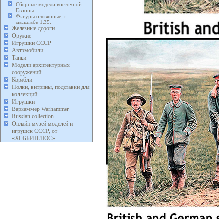
Сборные модели восточной
Европы.
Фигуры оловянные, в
масштабе 1:35.
Железные дороги
Оружие
Игрушки СССР
Автомобили
Танки
Модели архитектурных
сооружений.
Корабли
Полки, витрины, подставки для
коллекций.
Игрушки
Вархаммер Warhammer
Russian collection.
Онлайн музей моделей и
игрушек СССР, от
«ХОББИПЛЮС»