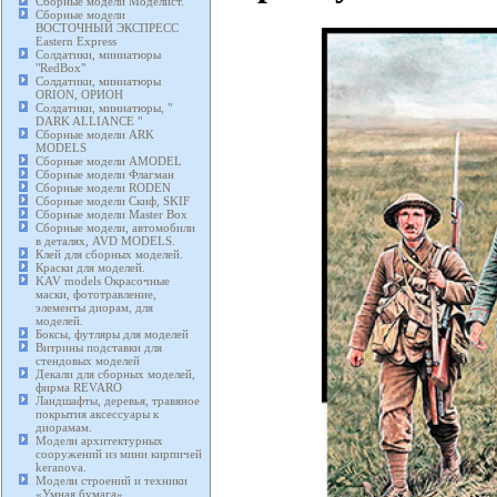
Сборные модели Моделист.
Сборные модели
ВОСТОЧНЫЙ ЭКСПРЕСС
Eastern Express
Солдатики, миниатюры
"RedBox"
Солдатики, миниатюры
ORION, ОРИОН
Солдатики, миниатюры, "
DARK ALLIANCE "
Сборные модели ARK
MODELS
Сборные модели AMODEL
Сборные модели Флагман
Сборные модели RODEN
Сборные модели Скиф, SKIF
Сборные модели Master Box
Сборные модели, автомобили
в деталях, AVD MODELS.
Клей для сборных моделей.
Краски для моделей.
KAV models Окрасочные
маски, фототравление,
элементы диорам, для
моделей.
Боксы, футляры для моделей
Витрины подставки для
стендовых моделей
Декали для сборных моделей,
фирма REVARO
Ландшафты, деревья, травяное
покрытия аксессуары к
диорамам.
Модели архитектурных
сооружений из мини кирпичей
keranova.
Модели строений и техники
«Умная бумага».