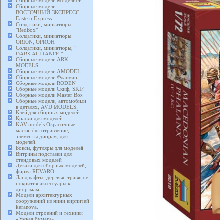
Сборные модели Моделист.
Сборные модели
ВОСТОЧНЫЙ ЭКСПРЕСС
Eastern Express
Солдатики, миниатюры
"RedBox"
Солдатики, миниатюры
ORION, ОРИОН
Солдатики, миниатюры, "
DARK ALLIANCE "
Сборные модели ARK
MODELS
Сборные модели AMODEL
Сборные модели Флагман
Сборные модели RODEN
Сборные модели Скиф, SKIF
Сборные модели Master Box
Сборные модели, автомобили
в деталях, AVD MODELS.
Клей для сборных моделей.
Краски для моделей.
KAV models Окрасочные
маски, фототравление,
элементы диорам, для
моделей.
Боксы, футляры для моделей
Витрины подставки для
стендовых моделей
Декали для сборных моделей,
фирма REVARO
Ландшафты, деревья, травяное
покрытия аксессуары к
диорамам.
Модели архитектурных
сооружений из мини кирпичей
keranova.
Модели строений и техники
«Умная бумага».