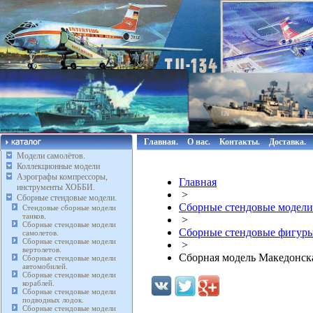
Главная.
О нас.
Контакты.
Доставка.
Модели самолётов.
Коллекционные модели
Аэрографы компрессоры,
Главная
инструменты ХОББИ.
>
Сборные стендовые модели.
Сборные стендовые модели
Стендовые сборные модели
танков.
>
Сборные стендовые модели
Сборные стендовые фигуры
самолетов.
Сборные стендовые модели
>
вертолетов.
Сборная модель Македонская
Сборные стендовые модели
автомобилей.
Сборные стендовые модели
кораблей.
Сборные стендовые модели
подводных лодок.
Сборные стендовые модели