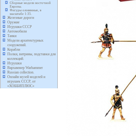
Сборные модели восточной
Европы.
Фигуры оловянные, в
масштабе 1:35.
Железные дороги
Оружие
Игрушки СССР
Автомобили
Танки
Модели архитектурных
сооружений.
Корабли
Полки, витрины, подставки для
коллекций.
Игрушки
Вархаммер Warhammer
Russian collection.
Онлайн музей моделей и
игрушек СССР, от
«ХОББИПЛЮС»