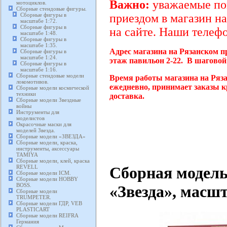
Важно:
уважаемые пок
мотоциклов.
Сборные стендовые фигуры.
Сборные фигуры в
приездом в магазин на
масштабе 1:72.
Сборные фигуры в
на сайте. Наши телефо
масштабе 1:48.
Сборные фигуры в
масштабе 1:35.
Адрес магазина на Рязанском п
Сборные фигуры в
масштабе 1:24.
этаж павильон 2-22. В шаговой
Сборные фигуры в
масштабе 1:16.
Сборные стендовые модели
Время работы магазина на Ряза
локомотивов.
ежедневно, принимает заказы к
Сборные модели космической
техники
доставка.
Сборные модели Звездные
войны
Инструменты для
моделистов
Окрасочные маски для
моделей Звезда.
Сборные модели «ЗВЕЗДА»
Сборные модели, краска,
инструменты, аксессуары
TAMIYA
Сборные модели, клей, краска
Сборная модель
REVELL
Сборные модели ICM.
Сборные модели HOBBY
BOSS.
«Звезда», масшт
Сборные модели
TRUMPETER.
Сборные модели ГДР, VEB
PLASTICART
Сборные модели REIFRA
Германия