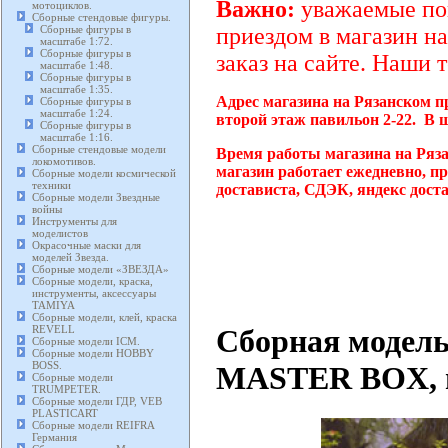
Важно:
уважаемые пок
мотоциклов.
Сборные стендовые фигуры.
Сборные фигуры в
приездом в магазин на
масштабе 1:72.
Сборные фигуры в
заказ на сайте. Наши 
масштабе 1:48.
Сборные фигуры в
масштабе 1:35.
Адрес магазина на Рязанском п
Сборные фигуры в
масштабе 1:24.
второй этаж павильон 2-22. В 
Сборные фигуры в
масштабе 1:16.
Сборные стендовые модели
Время работы магазина на Ряз
локомотивов.
магазин работает ежедневно, п
Сборные модели космической
техники
достависта, СДЭК, яндекс дост
Сборные модели Звездные
войны
Инструменты для
моделистов
Окрасочные маски для
моделей Звезда.
Сборные модели «ЗВЕЗДА»
Сборные модели, краска,
инструменты, аксессуары
TAMIYA
Сборные модели, клей, краска
Сборная модель
REVELL
Сборные модели ICM.
Сборные модели HOBBY
BOSS.
MASTER BOX, ма
Сборные модели
TRUMPETER.
Сборные модели ГДР, VEB
PLASTICART
Сборные модели REIFRA
Германия