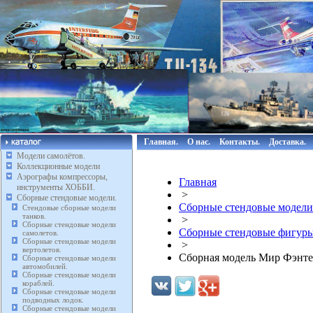
Главная.
О нас.
Контакты.
Доставка.
Модели самолётов.
Коллекционные модели
Аэрографы компрессоры,
Главная
инструменты ХОББИ.
>
Сборные стендовые модели.
Сборные стендовые модели
Стендовые сборные модели
танков.
>
Сборные стендовые модели
Сборные стендовые фигуры
самолетов.
Сборные стендовые модели
>
вертолетов.
Сборная модель Мир Фэнте
Сборные стендовые модели
автомобилей.
Сборные стендовые модели
кораблей.
Сборные стендовые модели
подводных лодок.
Сборные стендовые модели