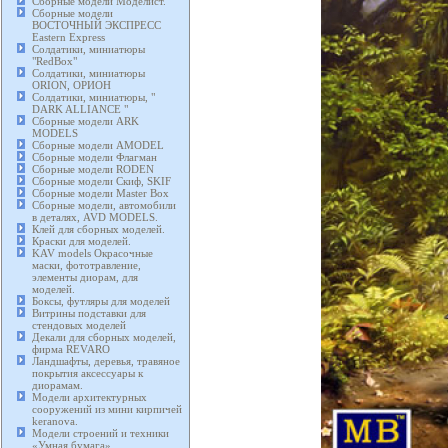
Сборные модели Моделист.
Сборные модели
ВОСТОЧНЫЙ ЭКСПРЕСС
Eastern Express
Солдатики, миниатюры
"RedBox"
Солдатики, миниатюры
ORION, ОРИОН
Солдатики, миниатюры, "
DARK ALLIANCE "
Сборные модели ARK
MODELS
Сборные модели AMODEL
Сборные модели Флагман
Сборные модели RODEN
Сборные модели Скиф, SKIF
Сборные модели Master Box
Сборные модели, автомобили
в деталях, AVD MODELS.
Клей для сборных моделей.
Краски для моделей.
KAV models Окрасочные
маски, фототравление,
элементы диорам, для
моделей.
Боксы, футляры для моделей
Витрины подставки для
стендовых моделей
Декали для сборных моделей,
фирма REVARO
Ландшафты, деревья, травяное
покрытия аксессуары к
диорамам.
Модели архитектурных
сооружений из мини кирпичей
keranova.
Модели строений и техники
«Умная бумага».