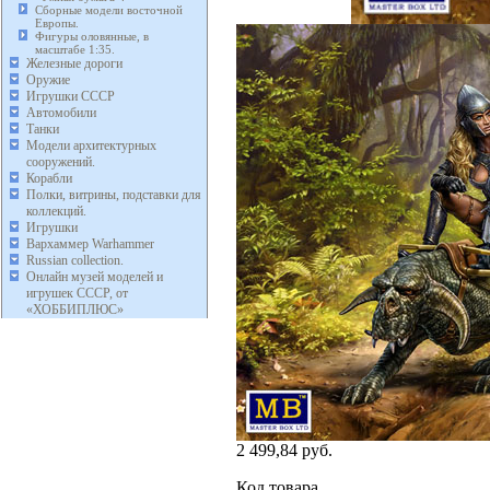
Сборные модели восточной
Европы.
Фигуры оловянные, в
масштабе 1:35.
Железные дороги
Оружие
Игрушки СССР
Автомобили
Танки
Модели архитектурных
сооружений.
Корабли
Полки, витрины, подставки для
коллекций.
Игрушки
Вархаммер Warhammer
Russian collection.
Онлайн музей моделей и
игрушек СССР, от
«ХОББИПЛЮС»
2 499,84 руб.
Код товара