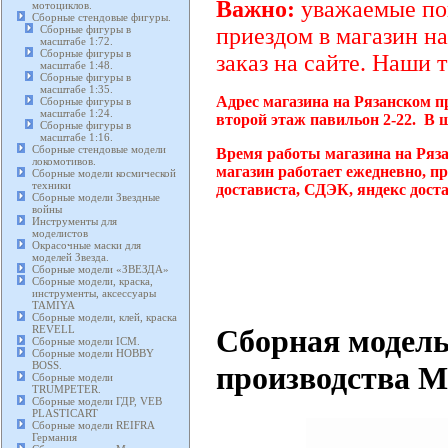
Важно:
уважаемые пок
мотоциклов.
Сборные стендовые фигуры.
Сборные фигуры в
приездом в магазин на
масштабе 1:72.
Сборные фигуры в
заказ на сайте. Наши 
масштабе 1:48.
Сборные фигуры в
масштабе 1:35.
Адрес магазина на Рязанском п
Сборные фигуры в
масштабе 1:24.
второй этаж павильон 2-22. В 
Сборные фигуры в
масштабе 1:16.
Сборные стендовые модели
Время работы магазина на Ряз
локомотивов.
магазин работает ежедневно, п
Сборные модели космической
техники
достависта, СДЭК, яндекс дост
Сборные модели Звездные
войны
Инструменты для
моделистов
Окрасочные маски для
моделей Звезда.
Сборные модели «ЗВЕЗДА»
Сборные модели, краска,
инструменты, аксессуары
TAMIYA
Сборные модели, клей, краска
Сборная модель
REVELL
Сборные модели ICM.
Сборные модели HOBBY
BOSS.
производства M
Сборные модели
TRUMPETER.
Сборные модели ГДР, VEB
PLASTICART
Сборные модели REIFRA
Германия