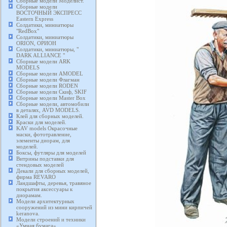
Сборные модели Моделист.
Сборные модели
ВОСТОЧНЫЙ ЭКСПРЕСС
Eastern Express
Солдатики, миниатюры
"RedBox"
Солдатики, миниатюры
ORION, ОРИОН
Солдатики, миниатюры, "
DARK ALLIANCE "
Сборные модели ARK
MODELS
Сборные модели AMODEL
Сборные модели Флагман
Сборные модели RODEN
Сборные модели Скиф, SKIF
Сборные модели Master Box
Сборные модели, автомобили
в деталях, AVD MODELS.
Клей для сборных моделей.
Краски для моделей.
KAV models Окрасочные
маски, фототравление,
элементы диорам, для
моделей.
Боксы, футляры для моделей
Витрины подставки для
стендовых моделей
Декали для сборных моделей,
фирма REVARO
Ландшафты, деревья, травяное
покрытия аксессуары к
диорамам.
Модели архитектурных
сооружений из мини кирпичей
keranova.
Модели строений и техники
«Умная бумага».