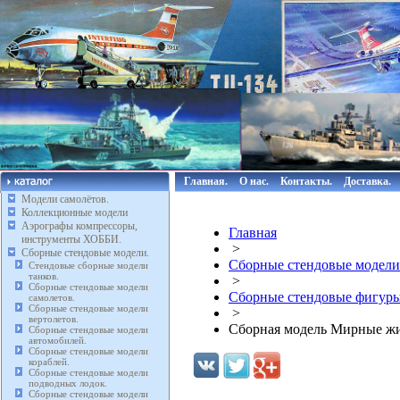
Главная.
О нас.
Контакты.
Доставка.
Модели самолётов.
Коллекционные модели
Аэрографы компрессоры,
Главная
инструменты ХОББИ.
>
Сборные стендовые модели.
Сборные стендовые модели
Стендовые сборные модели
танков.
>
Сборные стендовые модели
Сборные стендовые фигуры
самолетов.
Сборные стендовые модели
>
вертолетов.
Сборная модель Мирные жи
Сборные стендовые модели
автомобилей.
Сборные стендовые модели
кораблей.
Сборные стендовые модели
подводных лодок.
Сборные стендовые модели