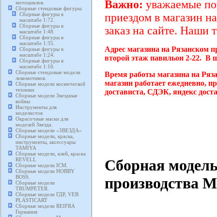
Важно:
уважаемые пок
мотоциклов.
Сборные стендовые фигуры.
Сборные фигуры в
приездом в магазин на
масштабе 1:72.
Сборные фигуры в
заказ на сайте. Наши 
масштабе 1:48.
Сборные фигуры в
масштабе 1:35.
Адрес магазина на Рязанском п
Сборные фигуры в
масштабе 1:24.
второй этаж павильон 2-22. В 
Сборные фигуры в
масштабе 1:16.
Сборные стендовые модели
Время работы магазина на Ряз
локомотивов.
магазин работает ежедневно, п
Сборные модели космической
техники
достависта, СДЭК, яндекс дост
Сборные модели Звездные
войны
Инструменты для
моделистов
Окрасочные маски для
моделей Звезда.
Сборные модели «ЗВЕЗДА»
Сборные модели, краска,
инструменты, аксессуары
TAMIYA
Сборные модели, клей, краска
Сборная модель
REVELL
Сборные модели ICM.
Сборные модели HOBBY
BOSS.
производства M
Сборные модели
TRUMPETER.
Сборные модели ГДР, VEB
PLASTICART
Сборные модели REIFRA
Германия