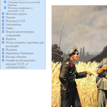
Сборные модели восточной
Европы.
Фигуры оловянные, в
масштабе 1:35.
Железные дороги
Оружие
Игрушки СССР
Автомобили
Танки
Модели архитектурных
сооружений.
Корабли
Полки, витрины, подставки для
коллекций.
Игрушки
Вархаммер Warhammer
Russian collection.
Онлайн музей моделей и
игрушек СССР, от
«ХОББИПЛЮС»