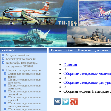
Главная.
О нас.
Контакты.
Доставка.
Модели самолётов.
Коллекционные модели
Аэрографы компрессоры,
Главная
инструменты ХОББИ.
>
Сборные стендовые модели.
Сборные стендовые модели
Стендовые сборные модели
танков.
>
Сборные стендовые модели
Сборные стендовые фигуры
самолетов.
Сборные стендовые модели
>
вертолетов.
Сборная модель Немецкие с
Сборные стендовые модели
автомобилей.
Сборные стендовые модели
кораблей.
Сборные стендовые модели
подводных лодок.
Сборные стендовые модели