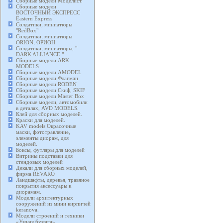
Сборные модели Моделист.
Сборные модели
ВОСТОЧНЫЙ ЭКСПРЕСС
Eastern Express
Солдатики, миниатюры
"RedBox"
Солдатики, миниатюры
ORION, ОРИОН
Солдатики, миниатюры, "
DARK ALLIANCE "
Сборные модели ARK
MODELS
Сборные модели AMODEL
Сборные модели Флагман
Сборные модели RODEN
Сборные модели Скиф, SKIF
Сборные модели Master Box
Сборные модели, автомобили
в деталях, AVD MODELS.
Клей для сборных моделей.
Краски для моделей.
KAV models Окрасочные
маски, фототравление,
элементы диорам, для
моделей.
Боксы, футляры для моделей
Витрины подставки для
стендовых моделей
Декали для сборных моделей,
фирма REVARO
Ландшафты, деревья, травяное
покрытия аксессуары к
диорамам.
Модели архитектурных
сооружений из мини кирпичей
keranova.
Модели строений и техники
«Умная бумага».