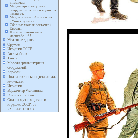
диорамам.
Модели архитектурных
сооружений из мини кирпичей
keranova.
Модели строений и техники
«Умная бумага».
Сборные модели восточной
Европы.
Фигуры оловянные, в
масштабе 1:35.
Железные дороги
Оружие
Игрушки СССР
Автомобили
Танки
Модели архитектурных
сооружений.
Корабли
Полки, витрины, подставки для
коллекций.
Игрушки
Вархаммер Warhammer
Russian collection.
Онлайн музей моделей и
игрушек СССР, от
«ХОББИПЛЮС»