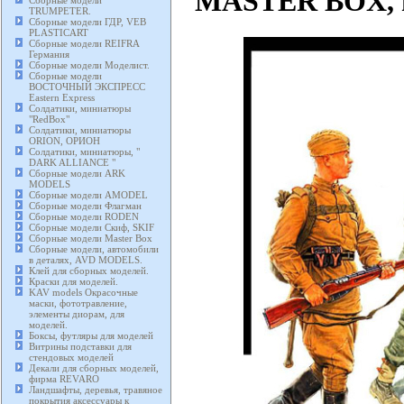
MASTER BOX, м
Сборные модели
TRUMPETER.
Сборные модели ГДР, VEB
PLASTICART
Сборные модели REIFRA
Германия
Сборные модели Моделист.
Сборные модели
ВОСТОЧНЫЙ ЭКСПРЕСС
Eastern Express
Солдатики, миниатюры
"RedBox"
Солдатики, миниатюры
ORION, ОРИОН
Солдатики, миниатюры, "
DARK ALLIANCE "
Сборные модели ARK
MODELS
Сборные модели AMODEL
Сборные модели Флагман
Сборные модели RODEN
Сборные модели Скиф, SKIF
Сборные модели Master Box
Сборные модели, автомобили
в деталях, AVD MODELS.
Клей для сборных моделей.
Краски для моделей.
KAV models Окрасочные
маски, фототравление,
элементы диорам, для
моделей.
Боксы, футляры для моделей
Витрины подставки для
стендовых моделей
Декали для сборных моделей,
фирма REVARO
Ландшафты, деревья, травяное
покрытия аксессуары к