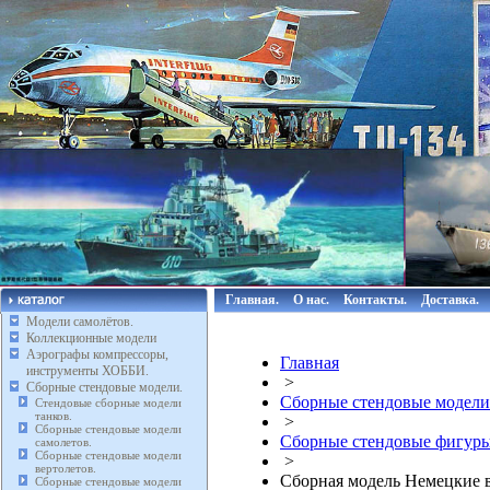
Главная.
О нас.
Контакты.
Доставка.
Модели самолётов.
Коллекционные модели
Аэрографы компрессоры,
Главная
инструменты ХОББИ.
>
Сборные стендовые модели.
Сборные стендовые модели
Стендовые сборные модели
танков.
>
Сборные стендовые модели
Сборные стендовые фигуры
самолетов.
Сборные стендовые модели
>
вертолетов.
Сборная модель Немецкие 
Сборные стендовые модели