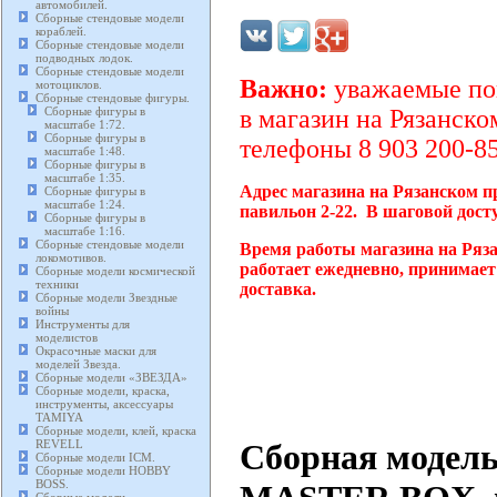
автомобилей.
Сборные стендовые модели
кораблей.
Сборные стендовые модели
подводных лодок.
Сборные стендовые модели
Важно:
уважаемые пок
мотоциклов.
Сборные стендовые фигуры.
Сборные фигуры в
в магазин на Рязанско
масштабе 1:72.
Сборные фигуры в
телефоны 8 903 200-85
масштабе 1:48.
Сборные фигуры в
масштабе 1:35.
Адрес магазина на Рязанском п
Сборные фигуры в
масштабе 1:24.
павильон 2-22. В шаговой дост
Сборные фигуры в
масштабе 1:16.
Сборные стендовые модели
Время работы магазина на Ряз
локомотивов.
работает ежедневно, принимает
Сборные модели космической
техники
доставка.
Сборные модели Звездные
войны
Инструменты для
моделистов
Окрасочные маски для
моделей Звезда.
Сборные модели «ЗВЕЗДА»
Сборные модели, краска,
инструменты, аксессуары
TAMIYA
Сборные модели, клей, краска
Сборная модель
REVELL
Сборные модели ICM.
Сборные модели HOBBY
BOSS.