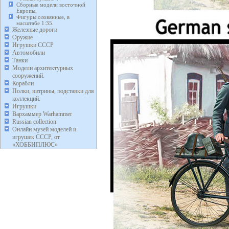
Сборные модели восточной
Европы.
Фигуры оловянные, в
масштабе 1:35.
Железные дороги
Оружие
Игрушки СССР
Автомобили
Танки
Модели архитектурных
сооружений.
Корабли
Полки, витрины, подставки для
коллекций.
Игрушки
Вархаммер Warhammer
Russian collection.
Онлайн музей моделей и
игрушек СССР, от
«ХОББИПЛЮС»