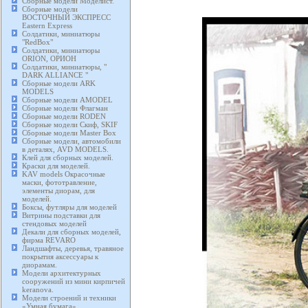
Сборные модели Моделист.
Сборные модели
ВОСТОЧНЫЙ ЭКСПРЕСС
Eastern Express
Солдатики, миниатюры
"RedBox"
Солдатики, миниатюры
ORION, ОРИОН
Солдатики, миниатюры, "
DARK ALLIANCE "
Сборные модели ARK
MODELS
Сборные модели AMODEL
Сборные модели Флагман
Сборные модели RODEN
Сборные модели Скиф, SKIF
Сборные модели Master Box
Сборные модели, автомобили
в деталях, AVD MODELS.
Клей для сборных моделей.
Краски для моделей.
KAV models Окрасочные
маски, фототравление,
элементы диорам, для
моделей.
Боксы, футляры для моделей
Витрины подставки для
стендовых моделей
Декали для сборных моделей,
фирма REVARO
Ландшафты, деревья, травяное
покрытия аксессуары к
диорамам.
Модели архитектурных
сооружений из мини кирпичей
keranova.
Модели строений и техники
«Умная бумага».