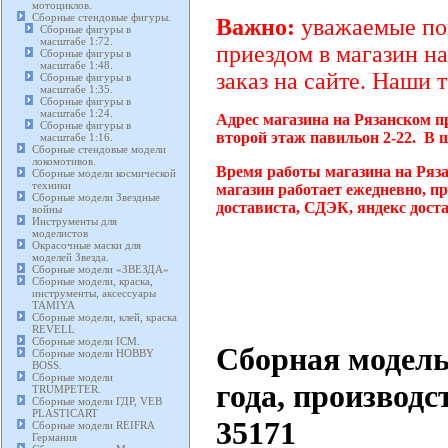
мотоциклов.
Сборные стендовые фигуры.
Важно:
уважаемые пок
Сборные фигуры в
масштабе 1:72.
приездом в магазин на
Сборные фигуры в
масштабе 1:48.
заказ на сайте. Наши 
Сборные фигуры в
масштабе 1:35.
Сборные фигуры в
масштабе 1:24.
Адрес магазина на Рязанском п
Сборные фигуры в
второй этаж павильон 2-22. В 
масштабе 1:16.
Сборные стендовые модели
локомотивов.
Время работы магазина на Ряз
Сборные модели космической
техники
магазин работает ежедневно, п
Сборные модели Звездные
достависта, СДЭК, яндекс дост
войны
Инструменты для
моделистов
Окрасочные маски для
моделей Звезда.
Сборные модели «ЗВЕЗДА»
Сборные модели, краска,
инструменты, аксессуары
TAMIYA
Сборные модели, клей, краска
REVELL
Сборные модели ICM.
Сборная модель
Сборные модели HOBBY
BOSS.
Сборные модели
года, производ
TRUMPETER.
Сборные модели ГДР, VEB
PLASTICART
35171
Сборные модели REIFRA
Германия