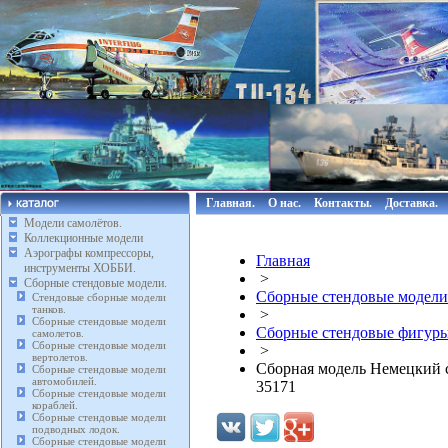
Главная.
О нас.
Контакты.
Доставка.
Модели самолётов.
Коллекционные модели
Аэрографы компрессоры,
Главная
инструменты ХОББИ.
>
Сборные стендовые модели.
Сборные стендовые модели
Стендовые сборные модели
танков.
>
Сборные стендовые модели
Сборные стендовые фигуры
самолетов.
Сборные стендовые модели
>
вертолетов.
Сборная модель Немецкий с
Сборные стендовые модели
автомобилей.
35171
Сборные стендовые модели
кораблей.
Сборные стендовые модели
подводных лодок.
Сборные стендовые модели