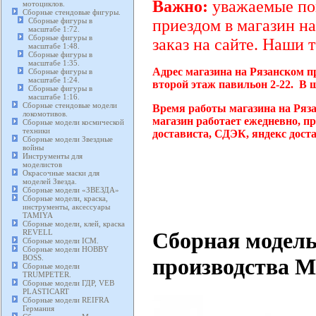
Важно:
уважаемые пок
мотоциклов.
Сборные стендовые фигуры.
Сборные фигуры в
приездом в магазин на
масштабе 1:72.
Сборные фигуры в
заказ на сайте. Наши 
масштабе 1:48.
Сборные фигуры в
масштабе 1:35.
Адрес магазина на Рязанском п
Сборные фигуры в
масштабе 1:24.
второй этаж павильон 2-22. В 
Сборные фигуры в
масштабе 1:16.
Сборные стендовые модели
Время работы магазина на Ряз
локомотивов.
магазин работает ежедневно, п
Сборные модели космической
техники
достависта, СДЭК, яндекс дост
Сборные модели Звездные
войны
Инструменты для
моделистов
Окрасочные маски для
моделей Звезда.
Сборные модели «ЗВЕЗДА»
Сборные модели, краска,
инструменты, аксессуары
TAMIYA
Сборные модели, клей, краска
Сборная модель
REVELL
Сборные модели ICM.
Сборные модели HOBBY
BOSS.
производства M
Сборные модели
TRUMPETER.
Сборные модели ГДР, VEB
PLASTICART
Сборные модели REIFRA
Германия