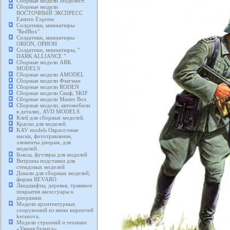
Сборные модели Моделист.
Сборные модели
ВОСТОЧНЫЙ ЭКСПРЕСС
Eastern Express
Солдатики, миниатюры
"RedBox"
Солдатики, миниатюры
ORION, ОРИОН
Солдатики, миниатюры, "
DARK ALLIANCE "
Сборные модели ARK
MODELS
Сборные модели AMODEL
Сборные модели Флагман
Сборные модели RODEN
Сборные модели Скиф, SKIF
Сборные модели Master Box
Сборные модели, автомобили
в деталях, AVD MODELS.
Клей для сборных моделей.
Краски для моделей.
KAV models Окрасочные
маски, фототравление,
элементы диорам, для
моделей.
Боксы, футляры для моделей
Витрины подставки для
стендовых моделей
Декали для сборных моделей,
фирма REVARO
Ландшафты, деревья, травяное
покрытия аксессуары к
диорамам.
Модели архитектурных
сооружений из мини кирпичей
keranova.
Модели строений и техники
«Умная бумага».