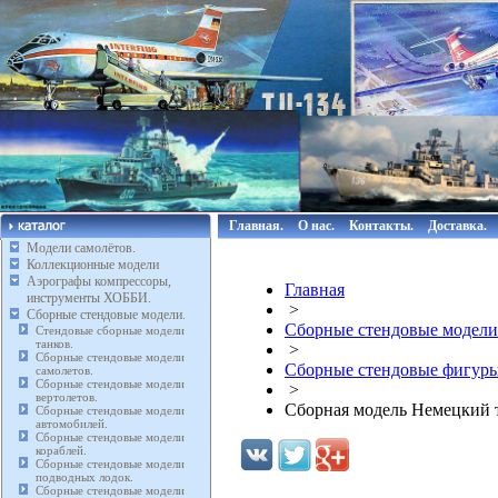
Главная.
О нас.
Контакты.
Доставка.
Модели самолётов.
Коллекционные модели
Аэрографы компрессоры,
Главная
инструменты ХОББИ.
>
Сборные стендовые модели.
Сборные стендовые модели
Стендовые сборные модели
танков.
>
Сборные стендовые модели
Сборные стендовые фигуры
самолетов.
Сборные стендовые модели
>
вертолетов.
Сборная модель Немецкий т
Сборные стендовые модели
автомобилей.
Сборные стендовые модели
кораблей.
Сборные стендовые модели
подводных лодок.
Сборные стендовые модели