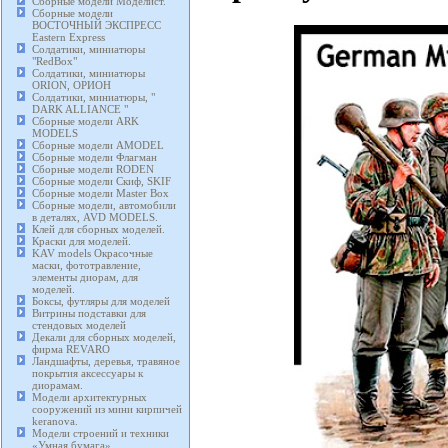
Сборные модели Моделист.
Сборные модели
ВОСТОЧНЫЙ ЭКСПРЕСС
Eastern Express
Солдатики, миниатюры
"RedBox"
Солдатики, миниатюры
ORION, ОРИОН
Солдатики, миниатюры, "
DARK ALLIANCE "
Сборные модели ARK
MODELS
Сборные модели AMODEL
Сборные модели Флагман
Сборные модели RODEN
Сборные модели Скиф, SKIF
Сборные модели Master Box
Сборные модели, автомобили
в деталях, AVD MODELS.
Клей для сборных моделей.
Краски для моделей.
KAV models Окрасочные
маски, фототравление,
элементы диорам, для
моделей.
Боксы, футляры для моделей
Витрины подставки для
стендовых моделей
Декали для сборных моделей,
фирма REVARO
Ландшафты, деревья, травяное
покрытия аксессуары к
диорамам.
Модели архитектурных
сооружений из мини кирпичей
keranova.
Модели строений и техники
«Умная бумага».