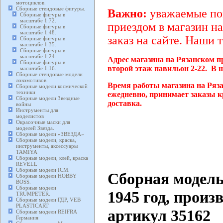
мотоциклов.
Сборные стендовые фигуры.
Важно:
уважаемые пок
Сборные фигуры в
масштабе 1:72.
приездом в магазин на
Сборные фигуры в
масштабе 1:48.
заказ на сайте. Наши 
Сборные фигуры в
масштабе 1:35.
Сборные фигуры в
масштабе 1:24.
Адрес магазина на Рязанском п
Сборные фигуры в
второй этаж павильон 2-22. В 
масштабе 1:16.
Сборные стендовые модели
локомотивов.
Время работы магазина на Ряза
Сборные модели космической
техники
ежедневно, принимает заказы к
Сборные модели Звездные
доставка.
войны
Инструменты для
моделистов
Окрасочные маски для
моделей Звезда.
Сборные модели «ЗВЕЗДА»
Сборные модели, краска,
инструменты, аксессуары
TAMIYA
Сборные модели, клей, краска
REVELL
Сборные модели ICM.
Сборная модель
Сборные модели HOBBY
BOSS.
Сборные модели
1945 год, прои
TRUMPETER.
Сборные модели ГДР, VEB
PLASTICART
артикул 35162
Сборные модели REIFRA
Германия