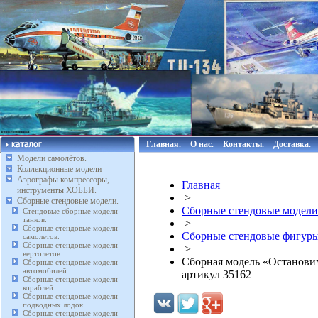
Главная.
О нас.
Контакты.
Доставка.
Модели самолётов.
Коллекционные модели
Аэрографы компрессоры,
Главная
инструменты ХОББИ.
>
Сборные стендовые модели.
Сборные стендовые модели
Стендовые сборные модели
танков.
>
Сборные стендовые модели
Сборные стендовые фигуры
самолетов.
Сборные стендовые модели
>
вертолетов.
Сборная модель «Остановим
Сборные стендовые модели
автомобилей.
артикул 35162
Сборные стендовые модели
кораблей.
Сборные стендовые модели
подводных лодок.
Сборные стендовые модели