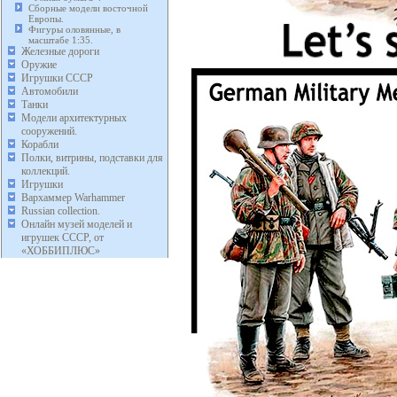
Сборные модели восточной
Европы.
Фигуры оловянные, в
масштабе 1:35.
Железные дороги
Оружие
Игрушки СССР
Автомобили
Танки
Модели архитектурных
сооружений.
Корабли
Полки, витрины, подставки для
коллекций.
Игрушки
Вархаммер Warhammer
Russian collection.
Онлайн музей моделей и
игрушек СССР, от
«ХОББИПЛЮС»