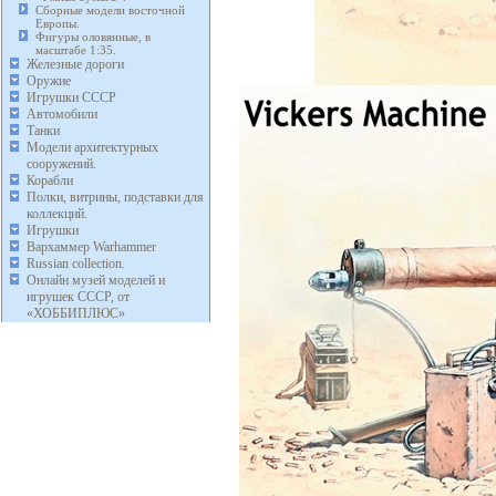
Сборные модели восточной
Европы.
Фигуры оловянные, в
масштабе 1:35.
Железные дороги
Оружие
Игрушки СССР
Автомобили
Танки
Модели архитектурных
сооружений.
Корабли
Полки, витрины, подставки для
коллекций.
Игрушки
Вархаммер Warhammer
Russian collection.
Онлайн музей моделей и
игрушек СССР, от
«ХОББИПЛЮС»