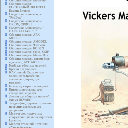
Сборные модели Моделист.
Сборные модели
ВОСТОЧНЫЙ ЭКСПРЕСС
Eastern Express
Солдатики, миниатюры
"RedBox"
Солдатики, миниатюры
ORION, ОРИОН
Солдатики, миниатюры, "
DARK ALLIANCE "
Сборные модели ARK
MODELS
Сборные модели AMODEL
Сборные модели Флагман
Сборные модели RODEN
Сборные модели Скиф, SKIF
Сборные модели Master Box
Сборные модели, автомобили
в деталях, AVD MODELS.
Клей для сборных моделей.
Краски для моделей.
KAV models Окрасочные
маски, фототравление,
элементы диорам, для
моделей.
Боксы, футляры для моделей
Витрины подставки для
стендовых моделей
Декали для сборных моделей,
фирма REVARO
Ландшафты, деревья, травяное
покрытия аксессуары к
диорамам.
Модели архитектурных
сооружений из мини кирпичей
keranova.
Модели строений и техники
«Умная бумага».