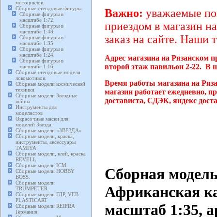
мотоциклов.
Сборные стендовые фигуры.
Важно:
уважаемые пок
Сборные фигуры в
масштабе 1:72.
приездом в магазин на
Сборные фигуры в
масштабе 1:48.
заказ на сайте. Наши 
Сборные фигуры в
масштабе 1:35.
Сборные фигуры в
масштабе 1:24.
Адрес магазина на Рязанском п
Сборные фигуры в
второй этаж павильон 2-22. В 
масштабе 1:16.
Сборные стендовые модели
локомотивов.
Время работы магазина на Ряз
Сборные модели космической
техники
магазин работает ежедневно, п
Сборные модели Звездные
достависта, СДЭК, яндекс дост
войны
Инструменты для
моделистов
Окрасочные маски для
моделей Звезда.
Сборные модели «ЗВЕЗДА»
Сборные модели, краска,
инструменты, аксессуары
TAMIYA
Сборные модели, клей, краска
REVELL
Сборные модели ICM.
Сборная модель
Сборные модели HOBBY
BOSS.
Сборные модели
Африканская к
TRUMPETER.
Сборные модели ГДР, VEB
PLASTICART
масштаб 1:35, а
Сборные модели REIFRA
Германия