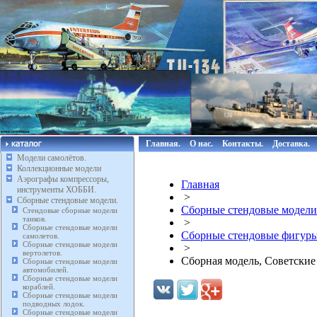
Главная.
О нас.
Контакты.
Доставка.
Модели самолётов.
Коллекционные модели
Аэрографы компрессоры,
Главная
инструменты ХОББИ.
>
Сборные стендовые модели.
Сборные стендовые модели
Стендовые сборные модели
танков.
>
Сборные стендовые модели
Сборные стендовые фигуры
самолетов.
Сборные стендовые модели
>
вертолетов.
Сборная модель, Советские 
Сборные стендовые модели
автомобилей.
Сборные стендовые модели
кораблей.
Сборные стендовые модели
подводных лодок.
Сборные стендовые модели