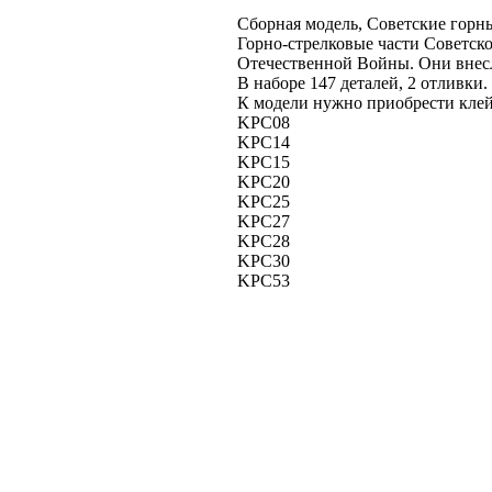
Сборная модель, Советские горны
Горно-стрелковые части Советск
Отечественной Войны. Они внесл
В наборе 147 деталей, 2 отливки
К модели нужно приобрести клей
KPC08
KPC14
KPC15
KPC20
KPC25
KPC27
KPC28
KPC30
KPC53