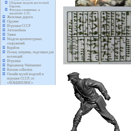
Сборные модели восточной
Европы.
Фигуры оловянные, в
масштабе 1:35.
Железные дороги
Оружие
Игрушки СССР
Автомобили
Танки
Модели архитектурных
сооружений.
Корабли
Полки, витрины, подставки для
коллекций.
Игрушки
Вархаммер Warhammer
Russian collection.
Онлайн музей моделей и
игрушек СССР, от
«ХОББИПЛЮС»