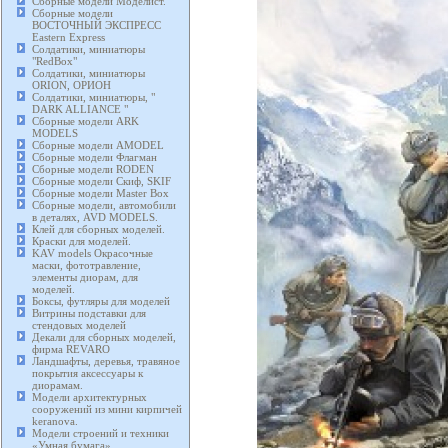
Сборные модели Моделист.
Сборные модели
ВОСТОЧНЫЙ ЭКСПРЕСС
Eastern Express
Солдатики, миниатюры
"RedBox"
Солдатики, миниатюры
ORION, ОРИОН
Солдатики, миниатюры, "
DARK ALLIANCE "
Сборные модели ARK
MODELS
Сборные модели AMODEL
Сборные модели Флагман
Сборные модели RODEN
Сборные модели Скиф, SKIF
Сборные модели Master Box
Сборные модели, автомобили
в деталях, AVD MODELS.
Клей для сборных моделей.
Краски для моделей.
KAV models Окрасочные
маски, фототравление,
элементы диорам, для
моделей.
Боксы, футляры для моделей
Витрины подставки для
стендовых моделей
Декали для сборных моделей,
фирма REVARO
Ландшафты, деревья, травяное
покрытия аксессуары к
диорамам.
Модели архитектурных
сооружений из мини кирпичей
keranova.
Модели строений и техники
«Умная бумага».