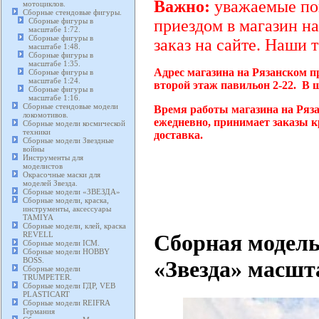
Важно:
уважаемые пок
мотоциклов.
Сборные стендовые фигуры.
Сборные фигуры в
приездом в магазин на
масштабе 1:72.
Сборные фигуры в
заказ на сайте. Наши 
масштабе 1:48.
Сборные фигуры в
масштабе 1:35.
Адрес магазина на Рязанском п
Сборные фигуры в
масштабе 1:24.
второй этаж павильон 2-22. В 
Сборные фигуры в
масштабе 1:16.
Сборные стендовые модели
Время работы магазина на Ряза
локомотивов.
ежедневно, принимает заказы к
Сборные модели космической
техники
доставка.
Сборные модели Звездные
войны
Инструменты для
моделистов
Окрасочные маски для
моделей Звезда.
Сборные модели «ЗВЕЗДА»
Сборные модели, краска,
инструменты, аксессуары
TAMIYA
Сборные модели, клей, краска
Сборная модель
REVELL
Сборные модели ICM.
Сборные модели HOBBY
BOSS.
«Звезда» масшта
Сборные модели
TRUMPETER.
Сборные модели ГДР, VEB
PLASTICART
Сборные модели REIFRA
Германия