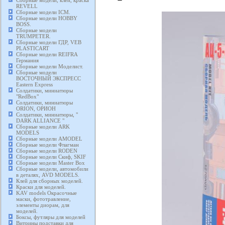
Сборные модели, клей, краска
REVELL
Сборные модели ICM.
Сборные модели HOBBY
BOSS.
Сборные модели
TRUMPETER.
Сборные модели ГДР, VEB
PLASTICART
Сборные модели REIFRA
Германия
Сборные модели Моделист.
Сборные модели
ВОСТОЧНЫЙ ЭКСПРЕСС
Eastern Express
Солдатики, миниатюры
"RedBox"
Солдатики, миниатюры
ORION, ОРИОН
Солдатики, миниатюры, "
DARK ALLIANCE "
Сборные модели ARK
MODELS
Сборные модели AMODEL
Сборные модели Флагман
Сборные модели RODEN
Сборные модели Скиф, SKIF
Сборные модели Master Box
Сборные модели, автомобили
в деталях, AVD MODELS.
Клей для сборных моделей.
Краски для моделей.
KAV models Окрасочные
маски, фототравление,
элементы диорам, для
моделей.
Боксы, футляры для моделей
Витрины подставки для