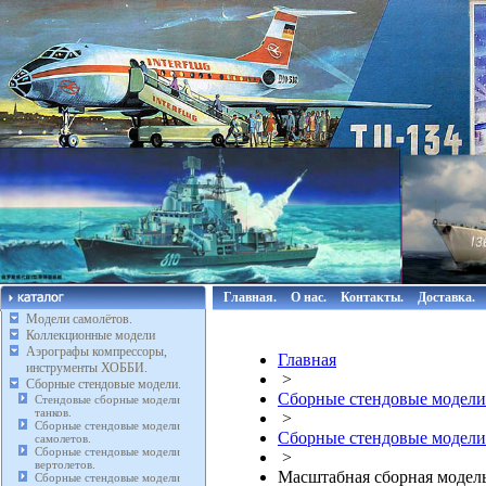
Главная.
О нас.
Контакты.
Доставка.
Модели самолётов.
Коллекционные модели
Аэрографы компрессоры,
Главная
инструменты ХОББИ.
>
Сборные стендовые модели.
Сборные стендовые модели
Стендовые сборные модели
танков.
>
Сборные стендовые модели
Сборные стендовые модели
самолетов.
Сборные стендовые модели
>
вертолетов.
Масштабная сборная модель
Сборные стендовые модели