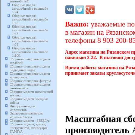
автомобилей.
Сборные модели
автомобилей в масштабе
1:24.
Сборные модели
автомобилей в масштабе
Важно:
уважаемые пок
1:35.
Сборные модели
автомобилей в масштабе
в магазин на Рязанско
1:43.
Сборные модели
телефоны 8 903 200-85
автомобилей в масштабе
1:72.
Сборные модели
Адрес магазина на Рязанском п
автомобилей в масштабе
1:100.
павильон 2-22. В шаговой дост
Сборные стендовые модели
кораблей.
Сборные стендовые модели
Время работы магазина на Ряза
подводных лодок.
принимает заказы круглосуточн
Сборные стендовые модели
мотоциклов.
Сборные стендовые фигуры.
Сборные стендовые модели
локомотивов.
Сборные модели космической
техники
Сборные модели Звездные
войны
Инструменты для
моделистов
Окрасочные маски для
Масштабная сбор
моделей Звезда.
Сборные модели «ЗВЕЗДА»
Сборные модели, краска,
производитель 
инструменты, аксессуары
TAMIYA