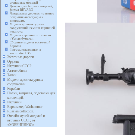
стендовых моделей
Декали для сборных моделей,
фирма REVARO
Ландшафты, деревья, травяное
покрытия аксессуары к
диорамам.
Модели архитектурных
сооружений из мини кирпичей
keranova.
Модели строений и техники
«Умная бумага».
Сборные модели восточной
Европы.
Фигуры оловянные, в
масштабе 1:35.
Железные дороги
Оружие
Игрушки СССР
Автомобили
Танки
Модели архитектурных
сооружений.
Корабли
Полки, витрины, подставки для
коллекций.
Игрушки
Вархаммер Warhammer
Russian collection.
Онлайн музей моделей и
игрушек СССР, от
«ХОББИПЛЮС»