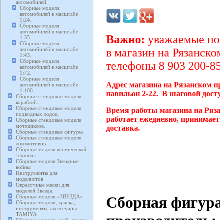
автомобилей.
Сборные модели
автомобилей в масштабе
1:24.
Сборные модели
автомобилей в масштабе
Важно:
уважаемые пок
1:35.
Сборные модели
автомобилей в масштабе
в магазин на Рязанско
1:43.
Сборные модели
телефоны 8 903 200-85
автомобилей в масштабе
1:72.
Сборные модели
Адрес магазина на Рязанском п
автомобилей в масштабе
1:100.
павильон 2-22. В шаговой дост
Сборные стендовые модели
кораблей.
Сборные стендовые модели
Время работы магазина на Ряз
подводных лодок.
работает ежедневно, принимает
Сборные стендовые модели
мотоциклов.
доставка.
Сборные стендовые фигуры.
Сборные стендовые модели
локомотивов.
Сборные модели космической
техники
Сборные модели Звездные
войны
Инструменты для
моделистов
Окрасочные маски для
моделей Звезда.
Сборная фигура
Сборные модели «ЗВЕЗДА»
Сборные модели, краска,
инструменты, аксессуары
TAMIYA