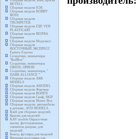
производитель: 
Сборные модели, клей, краска
REVELL
Сборные модели ICM.
Сборные модели HOBBY
BOSS.
Сборные модели
TRUMPETER.
Сборные модели ГДР, VEB
PLASTICART
Сборные модели REIFRA
Германия
Сборные модели Моделист.
Сборные модели
ВОСТОЧНЫЙ ЭКСПРЕСС
Eastern Express
Солдатики, миниатюры
"RedBox"
Солдатики, миниатюры
ORION, ОРИОН
Солдатики, миниатюры, "
DARK ALLIANCE "
Сборные модели ARK
MODELS
Сборные модели AMODEL
Сборные модели Флагман
Сборные модели RODEN
Сборные модели Скиф, SKIF
Сборные модели Master Box
Сборные модели, автомобили
в деталях, AVD MODELS.
Клей для сборных моделей.
Краски для моделей.
KAV models Окрасочные
маски, фототравление,
элементы диорам, для
моделей.
Боксы, футляры для моделей
Витрины подставки для