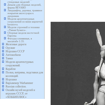
стендовых моделей
Декали для сборных моделей,
фирма REVARO
Ландшафты, деревья, травяное
покрытия аксессуары к
диорамам.
Модели архитектурных
сооружений из мини кирпичей
keranova.
Модели строений и техники
«Умная бумага».
Сборные модели восточной
Европы.
Фигуры оловянные, в
масштабе 1:35.
Железные дороги
Оружие
Игрушки СССР
Автомобили
Танки
Модели архитектурных
сооружений.
Корабли
Полки, витрины, подставки для
коллекций.
Игрушки
Вархаммер Warhammer
Russian collection.
Онлайн музей моделей и
игрушек СССР, от
«ХОББИПЛЮС»