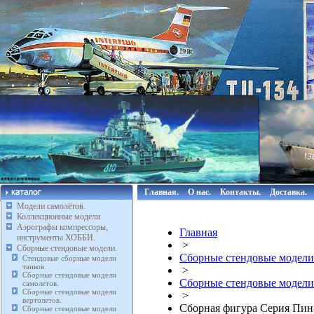
Главная.
О нас.
Контакты.
Доставка.
Модели самолётов.
Коллекционные модели
Аэрографы компрессоры,
Главная
инструменты ХОББИ.
>
Сборные стендовые модели.
Сборные стендовые модели
Стендовые сборные модели
танков.
>
Сборные стендовые модели
Сборные стендовые модели
самолетов.
Сборные стендовые модели
>
вертолетов.
Сборная фигура Серия Пин-а
Сборные стендовые модели