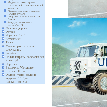
Модели архитектурных
сооружений из мини кирпичей
keranova.
Модели строений и техники
«Умная бумага».
Сборные модели восточной
Европы.
Фигуры оловянные, в
масштабе 1:35.
Железные дороги
Оружие
Игрушки СССР
Автомобили
Танки
Модели архитектурных
сооружений.
Корабли
Полки, витрины, подставки для
коллекций.
Игрушки
Вархаммер Warhammer
Russian collection.
Онлайн музей моделей и
игрушек СССР, от
«ХОББИПЛЮС»