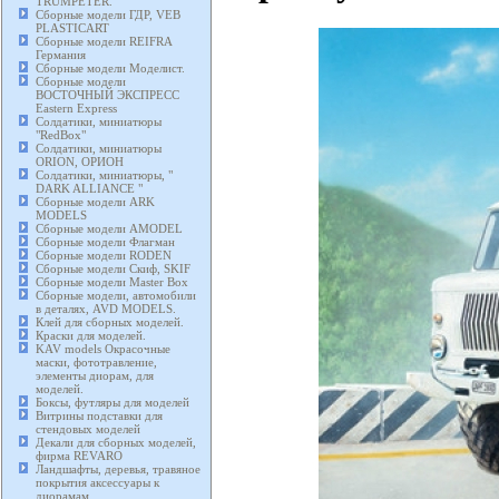
TRUMPETER.
Сборные модели ГДР, VEB
PLASTICART
Сборные модели REIFRA
Германия
Сборные модели Моделист.
Сборные модели
ВОСТОЧНЫЙ ЭКСПРЕСС
Eastern Express
Солдатики, миниатюры
"RedBox"
Солдатики, миниатюры
ORION, ОРИОН
Солдатики, миниатюры, "
DARK ALLIANCE "
Сборные модели ARK
MODELS
Сборные модели AMODEL
Сборные модели Флагман
Сборные модели RODEN
Сборные модели Скиф, SKIF
Сборные модели Master Box
Сборные модели, автомобили
в деталях, AVD MODELS.
Клей для сборных моделей.
Краски для моделей.
KAV models Окрасочные
маски, фототравление,
элементы диорам, для
моделей.
Боксы, футляры для моделей
Витрины подставки для
стендовых моделей
Декали для сборных моделей,
фирма REVARO
Ландшафты, деревья, травяное
покрытия аксессуары к
диорамам.