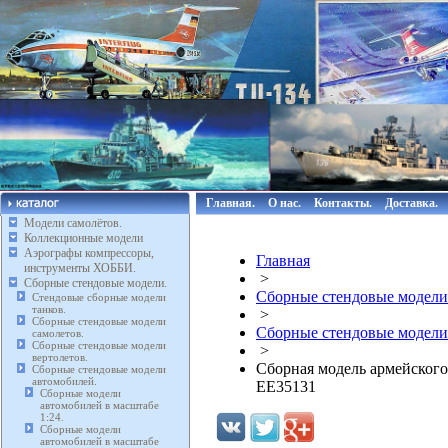
Главная.
О нас.
Контакты.
Доставка.
Модели самолётов.
Коллекционные модели
Аэрографы компрессоры,
Главная
инструменты ХОББИ.
>
Сборные стендовые модели.
Сборные стендовые модели
Стендовые сборные модели
танков.
>
Сборные стендовые модели
Сборные стендовые модели
самолетов.
Сборные стендовые модели
>
вертолетов.
Сборная модель армейског
Сборные стендовые модели
автомобилей.
EE35131
Сборные модели
автомобилей в масштабе
1:24.
Сборные модели
автомобилей в масштабе