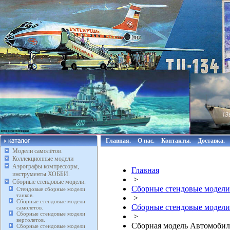
Главная.
О нас.
Контакты.
Доставка.
Модели самолётов.
Коллекционные модели
Аэрографы компрессоры,
Главная
инструменты ХОББИ.
>
Сборные стендовые модели.
Сборные стендовые модели
Стендовые сборные модели
танков.
>
Сборные стендовые модели
Сборные стендовые модели
самолетов.
Сборные стендовые модели
>
вертолетов.
Сборная модель Автомобиль
Сборные стендовые модели