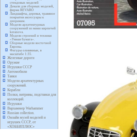
стендовых моделей
Декали для сборных моделей,
фирма REVARO
Ландшафты, деревья, травяное
покрытия аксессуары к
диорамам.
Модели архитектурных
сооружений из мини кирпичей
keranova.
Модели строений и техники
«Умная бумага».
Сборные модели восточной
Европы.
Фигуры оловянные, в
масштабе 1:35.
Железные дороги
Оружие
Игрушки СССР
Автомобили
Танки
Модели архитектурных
сооружений.
Корабли
Полки, витрины, подставки для
коллекций.
Игрушки
Вархаммер Warhammer
Russian collection.
Онлайн музей моделей и
игрушек СССР, от
«ХОББИПЛЮС»