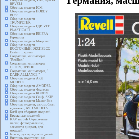
Германия, масш
Сборные модели, клей, краска
REVELL
Сборные модели ICM.
Сборные модели HOBBY
BOSS.
Сборные модели
TRUMPETER.
Сборные модели ГДР, VEB
PLASTICART
Сборные модели REIFRA
Германия
Сборные модели Моделист.
Сборные модели
ВОСТОЧНЫЙ ЭКСПРЕСС
Eastern Express
Солдатики, миниатюры
"RedBox"
Солдатики, миниатюры
ORION, ОРИОН
Солдатики, миниатюры, "
DARK ALLIANCE "
Сборные модели ARK
MODELS
Сборные модели AMODEL
Сборные модели Флагман
Сборные модели RODEN
Сборные модели Скиф, SKIF
Сборные модели Master Box
Сборные модели, автомобили
в деталях, AVD MODELS.
Клей для сборных моделей.
Краски для моделей.
KAV models Окрасочные
маски, фототравление,
элементы диорам, для
моделей.
Боксы, футляры для моделей
Витрины подставки для