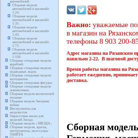
автомобилей.
Сборные модели
автомобилей в масштабе
1:24.
Сборные модели
автомобилей в масштабе
Важно:
уважаемые пок
1:35.
Сборные модели
автомобилей в масштабе
в магазин на Рязанско
1:43.
Сборные модели
телефоны 8 903 200-85
автомобилей в масштабе
1:72.
Сборные модели
Адрес магазина на Рязанском п
автомобилей в масштабе
1:100.
павильон 2-22. В шаговой дост
Сборные стендовые модели
кораблей.
Сборные стендовые модели
Время работы магазина на Ряз
подводных лодок.
работает ежедневно, принимает
Сборные стендовые модели
мотоциклов.
доставка.
Сборные стендовые фигуры.
Сборные стендовые модели
локомотивов.
Сборные модели космической
техники
Сборные модели Звездные
войны
Инструменты для
моделистов
Окрасочные маски для
моделей Звезда.
Сборная модель
Сборные модели «ЗВЕЗДА»
Сборные модели, краска,
инструменты, аксессуары
TAMIYA