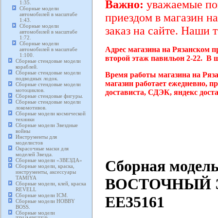
Важно:
уважаемые пок
1:35.
Сборные модели
автомобилей в масштабе
приездом в магазин на
1:43.
Сборные модели
заказ на сайте. Наши 
автомобилей в масштабе
1:72.
Сборные модели
Адрес магазина на Рязанском п
автомобилей в масштабе
1:100.
второй этаж павильон 2-22. В 
Сборные стендовые модели
кораблей.
Сборные стендовые модели
Время работы магазина на Ряз
подводных лодок.
магазин работает ежедневно, п
Сборные стендовые модели
мотоциклов.
достависта, СДЭК, яндекс дост
Сборные стендовые фигуры.
Сборные стендовые модели
локомотивов.
Сборные модели космической
техники
Сборные модели Звездные
войны
Инструменты для
моделистов
Окрасочные маски для
моделей Звезда.
Сборная модел
Сборные модели «ЗВЕЗДА»
Сборные модели, краска,
инструменты, аксессуары
TAMIYA
ВОСТОЧНЫЙ ЭК
Сборные модели, клей, краска
REVELL
Сборные модели ICM.
EE35161
Сборные модели HOBBY
BOSS.
Сборные модели