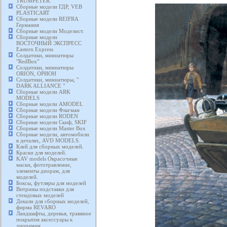
TRUMPETER.
Сборные модели ГДР, VEB
PLASTICART
Сборные модели REIFRA
Германия
Сборные модели Моделист.
Сборные модели
ВОСТОЧНЫЙ ЭКСПРЕСС
Eastern Express
Солдатики, миниатюры
"RedBox"
Солдатики, миниатюры
ORION, ОРИОН
Солдатики, миниатюры, "
DARK ALLIANCE "
Сборные модели ARK
MODELS
Сборные модели AMODEL
Сборные модели Флагман
Сборные модели RODEN
Сборные модели Скиф, SKIF
Сборные модели Master Box
Сборные модели, автомобили
в деталях, AVD MODELS.
Клей для сборных моделей.
Краски для моделей.
KAV models Окрасочные
маски, фототравление,
элементы диорам, для
моделей.
Боксы, футляры для моделей
Витрины подставки для
стендовых моделей
Декали для сборных моделей,
фирма REVARO
Ландшафты, деревья, травяное
покрытия аксессуары к
диорамам.