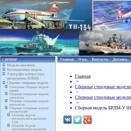
Главная.
О нас.
Контакты.
Доставка.
Модели самолётов.
Коллекционные модели
Аэрографы компрессоры,
Главная
инструменты ХОББИ.
>
Сборные стендовые модели.
Сборные стендовые модели
Стендовые сборные модели
танков.
>
Сборные стендовые модели
Сборные стендовые модели
самолетов.
Сборные стендовые модели
>
вертолетов.
Сборная модель БРДМ-У Ш
Сборные стендовые модели
автомобилей.
Сборные модели
автомобилей в масштабе
1:24.
Сборные модели
автомобилей в масштабе