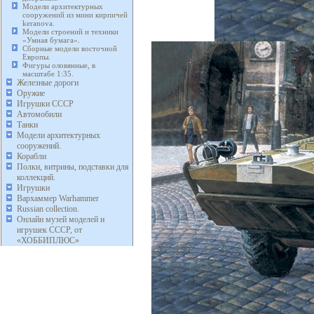
Модели архитектурных
сооружений из мини кирпичей
keranova.
Модели строений и техники
«Умная бумага».
Сборные модели восточной
Европы.
Фигуры оловянные, в
масштабе 1:35.
Железные дороги
Оружие
Игрушки СССР
Автомобили
Танки
Модели архитектурных
сооружений.
Корабли
Полки, витрины, подставки для
коллекций.
Игрушки
Вархаммер Warhammer
Russian collection.
Онлайн музей моделей и
игрушек СССР, от
«ХОББИПЛЮС»