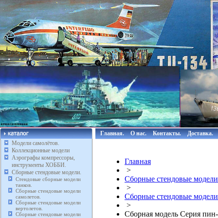
Главная.
О нас.
Контакты.
Доставка.
Модели самолётов.
Коллекционные модели
Аэрографы компрессоры,
Главная
инструменты ХОББИ.
>
Сборные стендовые модели.
Сборные стендовые модели
Стендовые сборные модели
танков.
>
Сборные стендовые модели
Сборные стендовые модели
самолетов.
Сборные стендовые модели
>
вертолетов.
Сборная модель Серия пин-
Сборные стендовые модели