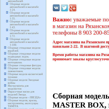
автомобилей.
Сборные модели
автомобилей в масштабе
1:24.
Сборные модели
автомобилей в масштабе
Важно:
уважаемые пок
1:35.
Сборные модели
автомобилей в масштабе
в магазин на Рязанско
1:43.
Сборные модели
телефоны 8 903 200-85
автомобилей в масштабе
1:72.
Сборные модели
Адрес магазина на Рязанском п
автомобилей в масштабе
1:100.
павильон 2-22. В шаговой дост
Сборные стендовые модели
кораблей.
Сборные стендовые модели
Время работы магазина на Ряза
подводных лодок.
принимает заказы круглосуточн
Сборные стендовые модели
мотоциклов.
Сборные стендовые фигуры.
Сборные стендовые модели
локомотивов.
Сборные модели космической
техники
Сборные модели Звездные
войны
Инструменты для
моделистов
Окрасочные маски для
Сборная модель
моделей Звезда.
Сборные модели «ЗВЕЗДА»
Сборные модели, краска,
MASTER BOX, ма
инструменты, аксессуары
TAMIYA