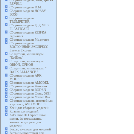
Сборные модели, клей, краска
REVELL
Сборные модели ICM.
Сборные модели HOBBY
BOSS.
Сборные модели
TRUMPETER.
Сборные модели ГДР, VEB
PLASTICART
Сборные модели REIFRA
Германия
Сборные модели Моделист.
Сборные модели
ВОСТОЧНЫЙ ЭКСПРЕСС
Eastern Express
Солдатики, миниатюры
"RedBox"
Солдатики, миниатюры
ORION, ОРИОН
Солдатики, миниатюры, "
DARK ALLIANCE "
Сборные модели ARK
MODELS
Сборные модели AMODEL
Сборные модели Флагман
Сборные модели RODEN
Сборные модели Скиф, SKIF
Сборные модели Master Box
Сборные модели, автомобили
в деталях, AVD MODELS.
Клей для сборных моделей.
Краски для моделей.
KAV models Окрасочные
маски, фототравление,
элементы диорам, для
моделей.
Боксы, футляры для моделей
Витрины подставки для