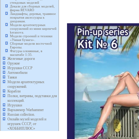
стендовых моделей
Декали для сборных моделей,
фирма REVARO
Ландшафты, деревья, травяное
покрытия аксессуары к
диорамам.
Модели архитектурных
сооружений из мини кирпичей
keranova.
Модели строений и техники
«Умная бумага».
Сборные модели восточной
Европы.
Фигуры оловянные, в
масштабе 1:35.
Железные дороги
Оружие
Игрушки СССР
Автомобили
Танки
Модели архитектурных
сооружений.
Корабли
Полки, витрины, подставки для
коллекций.
Игрушки
Вархаммер Warhammer
Russian collection.
Онлайн музей моделей и
игрушек СССР, от
«ХОББИПЛЮС»