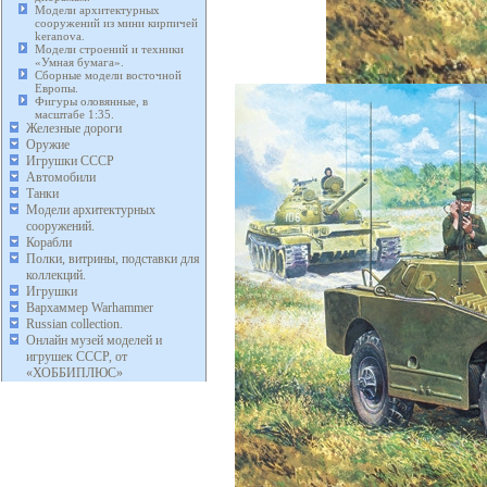
Модели архитектурных
сооружений из мини кирпичей
keranova.
Модели строений и техники
«Умная бумага».
Сборные модели восточной
Европы.
Фигуры оловянные, в
масштабе 1:35.
Железные дороги
Оружие
Игрушки СССР
Автомобили
Танки
Модели архитектурных
сооружений.
Корабли
Полки, витрины, подставки для
коллекций.
Игрушки
Вархаммер Warhammer
Russian collection.
Онлайн музей моделей и
игрушек СССР, от
«ХОББИПЛЮС»