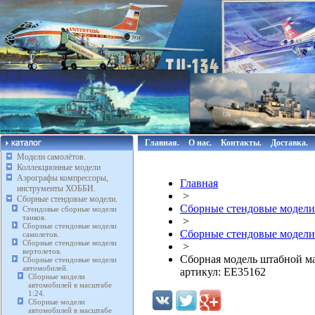
Главная.
О нас.
Контакты.
Доставка.
Модели самолётов.
Коллекционные модели
Аэрографы компрессоры,
Главная
инструменты ХОББИ.
>
Сборные стендовые модели.
Сборные стендовые модели
Стендовые сборные модели
танков.
>
Сборные стендовые модели
Сборные стендовые модели
самолетов.
Сборные стендовые модели
>
вертолетов.
Сборная модель штабной 
Сборные стендовые модели
автомобилей.
артикул: EE35162
Сборные модели
автомобилей в масштабе
1:24.
Сборные модели
автомобилей в масштабе