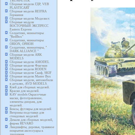
TRUMPETER.
Сборные модели ГДР, VEB
PLASTICART
Сборные модели REIFRA
Германия
Сборные модели Моделист.
Сборные модели
ВОСТОЧНЫЙ ЭКСПРЕСС
Eastern Express
Солдатики, миниатюры
"RedBox"
Солдатики, миниатюры
ORION, ОРИОН
Солдатики, миниатюры, "
DARK ALLIANCE "
Сборные модели ARK
MODELS
Сборные модели AMODEL
Сборные модели Флагман
Сборные модели RODEN
Сборные модели Скиф, SKIF
Сборные модели Master Box
Сборные модели, автомобили
в деталях, AVD MODELS.
Клей для сборных моделей.
Краски для моделей.
KAV models Окрасочные
маски, фототравление,
элементы диорам, для
моделей.
Боксы, футляры для моделей
Витрины подставки для
стендовых моделей
Декали для сборных моделей,
фирма REVARO
Ландшафты, деревья, травяное
покрытия аксессуары к
диорамам.