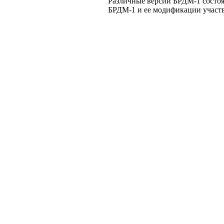
Различные версии БРДМ-1 состоя
БРДМ-1 и ее модификации участв