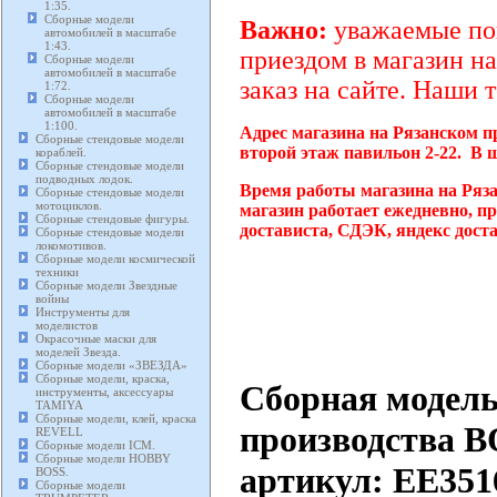
1:35.
Сборные модели
Важно:
уважаемые пок
автомобилей в масштабе
1:43.
приездом в магазин на
Сборные модели
автомобилей в масштабе
заказ на сайте. Наши 
1:72.
Сборные модели
автомобилей в масштабе
1:100.
Адрес магазина на Рязанском п
Сборные стендовые модели
второй этаж павильон 2-22. В 
кораблей.
Сборные стендовые модели
подводных лодок.
Время работы магазина на Ряз
Сборные стендовые модели
мотоциклов.
магазин работает ежедневно, п
Сборные стендовые фигуры.
достависта, СДЭК, яндекс дост
Сборные стендовые модели
локомотивов.
Сборные модели космической
техники
Сборные модели Звездные
войны
Инструменты для
моделистов
Окрасочные маски для
моделей Звезда.
Сборные модели «ЗВЕЗДА»
Сборные модели, краска,
Сборная модел
инструменты, аксессуары
TAMIYA
Сборные модели, клей, краска
производства
REVELL
Сборные модели ICM.
Сборные модели HOBBY
артикул: EE351
BOSS.
Сборные модели