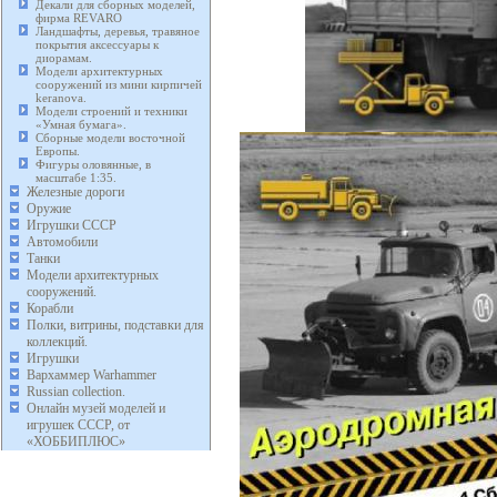
Декали для сборных моделей,
фирма REVARO
Ландшафты, деревья, травяное
покрытия аксессуары к
диорамам.
Модели архитектурных
сооружений из мини кирпичей
keranova.
Модели строений и техники
«Умная бумага».
Сборные модели восточной
Европы.
Фигуры оловянные, в
масштабе 1:35.
Железные дороги
Оружие
Игрушки СССР
Автомобили
Танки
Модели архитектурных
сооружений.
Корабли
Полки, витрины, подставки для
коллекций.
Игрушки
Вархаммер Warhammer
Russian collection.
Онлайн музей моделей и
игрушек СССР, от
«ХОББИПЛЮС»