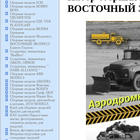
Сборные модели ICM.
ВОСТОЧНЫЙ ЭКС
Сборные модели HOBBY
BOSS.
Сборные модели
TRUMPETER.
Сборные модели ГДР, VEB
PLASTICART
Сборные модели REIFRA
Германия
Сборные модели Моделист.
Сборные модели
ВОСТОЧНЫЙ ЭКСПРЕСС
Eastern Express
Солдатики, миниатюры
"RedBox"
Солдатики, миниатюры
ORION, ОРИОН
Солдатики, миниатюры, "
DARK ALLIANCE "
Сборные модели ARK
MODELS
Сборные модели AMODEL
Сборные модели Флагман
Сборные модели RODEN
Сборные модели Скиф, SKIF
Сборные модели Master Box
Сборные модели, автомобили
в деталях, AVD MODELS.
Клей для сборных моделей.
Краски для моделей.
KAV models Окрасочные
маски, фототравление,
элементы диорам, для
моделей.
Боксы, футляры для моделей
Витрины подставки для
стендовых моделей