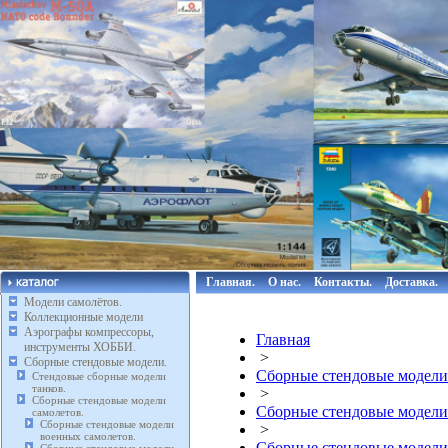
Главная.
О нас.
Контакты.
Доставка.
Модели самолётов.
Коллекционные модели
Аэрографы компрессоры,
Главная
инструменты ХОББИ.
>
Сборные стендовые модели.
Сборные стендовые модели
Стендовые сборные модели
танков.
>
Сборные стендовые модели
Сборные стендовые модели
самолетов.
Сборные стендовые модели
>
военных самолетов.
Сборные стендовые модели