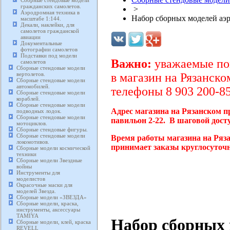
Сборные стендовые модели
гражданских самолетов.
>
Аэродромная техника в
Набор сборных моделей а
масштабе 1:144.
Декали, наклейки, для
самолетов гражданской
авиации
Документальные
фотографии самолетов
Подставки под модели
Важно:
уважаемые пок
самолетов
Сборные стендовые модели
вертолетов.
в магазин на Рязанско
Сборные стендовые модели
автомобилей.
телефоны 8 903 200-85
Сборные стендовые модели
кораблей.
Сборные стендовые модели
Адрес магазина на Рязанском п
подводных лодок.
Сборные стендовые модели
павильон 2-22. В шаговой дост
мотоциклов.
Сборные стендовые фигуры.
Сборные стендовые модели
Время работы магазина на Ряза
локомотивов.
принимает заказы круглосуточн
Сборные модели космической
техники
Сборные модели Звездные
войны
Инструменты для
моделистов
Окрасочные маски для
моделей Звезда.
Сборные модели «ЗВЕЗДА»
Сборные модели, краска,
инструменты, аксессуары
TAMIYA
Набор сборных 
Сборные модели, клей, краска
REVELL