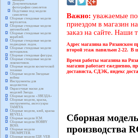
Документальные
фотографии самолетов
Подставки под модели
Важно:
уважаемые пок
самолетов
Сборные стендовые модели
вертолетов.
приездом в магазин на
Сборные стендовые модели
автомобилей.
заказ на сайте. Наши 
Сборные стендовые модели
кораблей.
Сборные стендовые модели
Адрес магазина на Рязанском п
подводных лодок.
Сборные стендовые модели
второй этаж павильон 2-22. В 
мотоциклов.
Сборные стендовые фигуры.
Сборные стендовые модели
Время работы магазина на Ряз
локомотивов.
магазин работает ежедневно, п
Сборные модели космической
техники
достависта, СДЭК, яндекс дост
Сборные модели Звездные
войны
Инструменты для
моделистов
Окрасочные маски для
моделей Звезда.
Сборные модели «ЗВЕЗДА»
Сборные модели, краска,
инструменты, аксессуары
TAMIYA
Сборные модели, клей, краска
Сборная модель
REVELL
Сборные модели ICM.
Сборные модели HOBBY
BOSS.
производства R
Сборные модели
TRUMPETER.
Сборные модели ГДР, VEB