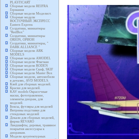
PLASTICART
Сборные модели REIFRA
Германия
Сборные модели Моделист.
Сборные модели
ВОСТОЧНЫЙ ЭКСПРЕСС
Eastern Express
Солдатики, миниатюры
"RedBox"
Солдатики, миниатюры
ORION, ОРИОН
Солдатики, миниатюры, "
DARK ALLIANCE "
Сборные модели ARK
MODELS
Сборные модели AMODEL
Сборные модели Флагман
Сборные модели RODEN
Сборные модели Скиф, SKIF
Сборные модели Master Box
Сборные модели, автомобили
в деталях, AVD MODELS.
Клей для сборных моделей.
Краски для моделей.
KAV models Окрасочные
маски, фототравление,
элементы диорам, для
моделей.
Боксы, футляры для моделей
Витрины подставки для
стендовых моделей
Декали для сборных моделей,
фирма REVARO
Ландшафты, деревья, травяное
покрытия аксессуары к
диорамам.
Модели архитектурных