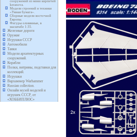
сооружений из мини кирпичей
keranova.
Модели строений и техники
«Умная бумага».
Сборные модели восточной
Европы.
Фигуры оловянные, в
масштабе 1:35.
Железные дороги
Оружие
Игрушки СССР
Автомобили
Танки
Модели архитектурных
сооружений.
Корабли
Полки, витрины, подставки для
коллекций.
Игрушки
Вархаммер Warhammer
Russian collection.
Онлайн музей моделей и
игрушек СССР, от
«ХОББИПЛЮС»