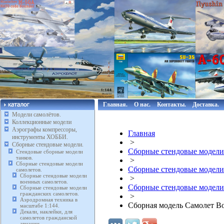
Главная.
О нас.
Контакты.
Доставка.
Модели самолётов.
Коллекционные модели
Аэрографы компрессоры,
Главная
инструменты ХОББИ.
>
Сборные стендовые модели.
Сборные стендовые модели
Стендовые сборные модели
танков.
>
Сборные стендовые модели
Сборные стендовые модели
самолетов.
Сборные стендовые модели
>
военных самолетов.
Сборные стендовые модели
Сборные стендовые модели
гражданских самолетов.
>
Аэродромная техника в
Сборная модель Самолет Bo
масштабе 1:144.
Декали, наклейки, для
самолетов гражданской
авиации