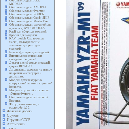
Сборные модели ARK
MODELS
Сборные модели AMODEL
Сборные модели Флагман
Сборные модели RODEN
Сборные модели Скиф, SKIF
Сборные модели Master Box
Сборные модели, автомобили
в деталях, AVD MODELS.
Клей для сборных моделей.
Краски для моделей.
KAV models Окрасочные
маски, фототравление,
элементы диорам, для
моделей.
Боксы, футляры для моделей
Витрины подставки для
стендовых моделей
Декали для сборных моделей,
фирма REVARO
Ландшафты, деревья, травяное
покрытия аксессуары к
диорамам.
Модели архитектурных
сооружений из мини кирпичей
keranova.
Модели строений и техники
«Умная бумага».
Сборные модели восточной
Европы.
Фигуры оловянные, в
масштабе 1:35.
Железные дороги
Оружие
Игрушки СССР
Автомобили
Танки