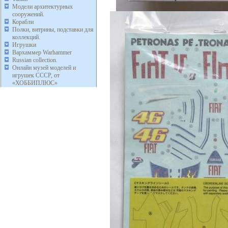
Модели архитектурных
сооружений.
Корабли
Полки, витрины, подставки для
коллекций.
Игрушки
Вархаммер Warhammer
Russian collection.
Онлайн музей моделей и
игрушек СССР, от
«ХОББИПЛЮС»