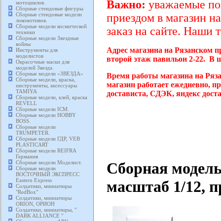
Важно:
уважаемые пок
мотоциклов.
Сборные стендовые фигуры.
Сборные стендовые модели
приездом в магазин на
локомотивов.
Сборные модели космической
заказ на сайте. Наши 
техники
Сборные модели Звездные
войны
Адрес магазина на Рязанском п
Инструменты для
моделистов
второй этаж павильон 2-22. В 
Окрасочные маски для
моделей Звезда.
Сборные модели «ЗВЕЗДА»
Время работы магазина на Ряз
Сборные модели, краска,
магазин работает ежедневно, п
инструменты, аксессуары
TAMIYA
достависта, СДЭК, яндекс дост
Сборные модели, клей, краска
REVELL
Сборные модели ICM.
Сборные модели HOBBY
BOSS.
Сборные модели
TRUMPETER.
Сборные модели ГДР, VEB
PLASTICART
Сборные модели REIFRA
Германия
Сборная модел
Сборные модели Моделист.
Сборные модели
ВОСТОЧНЫЙ ЭКСПРЕСС
Eastern Express
масштаб 1/12, п
Солдатики, миниатюры
"RedBox"
Солдатики, миниатюры
ORION, ОРИОН
Солдатики, миниатюры, "
DARK ALLIANCE "