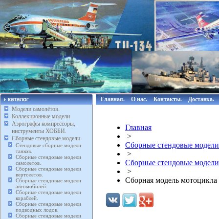
Главная.
О нас.
Контакты.
Доставка.
Модели самолётов.
Коллекционные модели
Аэрографы компрессоры,
Главная
инструменты ХОББИ.
>
Сборные стендовые модели.
Сборные стендовые модели
Стендовые сборные модели
танков.
>
Сборные стендовые модели
Сборные стендовые модели
самолетов.
Сборные стендовые модели
>
вертолетов.
Сборная модель мотоцикла 
Сборные стендовые модели
автомобилей.
Сборные стендовые модели
кораблей.
Сборные стендовые модели
подводных лодок.
Сборные стендовые модели