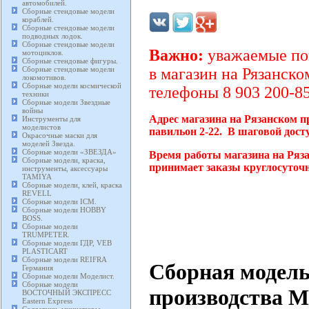
автомобилей.
Сборные стендовые модели
кораблей.
Сборные стендовые модели
подводных лодок.
Сборные стендовые модели
Важно:
уважаемые пок
мотоциклов.
Сборные стендовые фигуры.
Сборные стендовые модели
в магазин на Рязанско
локомотивов.
Сборные модели космической
телефоны 8 903 200-85
техники
Сборные модели Звездные
войны
Адрес магазина на Рязанском п
Инструменты для
моделистов
павильон 2-22. В шаговой дост
Окрасочные маски для
моделей Звезда.
Сборные модели «ЗВЕЗДА»
Время работы магазина на Ряза
Сборные модели, краска,
принимает заказы круглосуточн
инструменты, аксессуары
TAMIYA
Сборные модели, клей, краска
REVELL
Сборные модели ICM.
Сборные модели HOBBY
BOSS.
Сборные модели
TRUMPETER.
Сборные модели ГДР, VEB
PLASTICART
Сборные модели REIFRA
Сборная модель
Германия
Сборные модели Моделист.
Сборные модели
производства M
ВОСТОЧНЫЙ ЭКСПРЕСС
Eastern Express