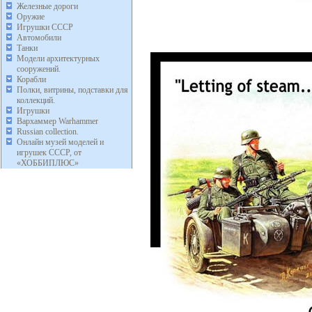
Железные дороги
Оружие
Игрушки СССР
Автомобили
Танки
Модели архитектурных
сооружений.
Корабли
Полки, витрины, подставки для
коллекций.
Игрушки
Вархаммер Warhammer
Russian collection.
Онлайн музей моделей и
игрушек СССР, от
«ХОББИПЛЮС»