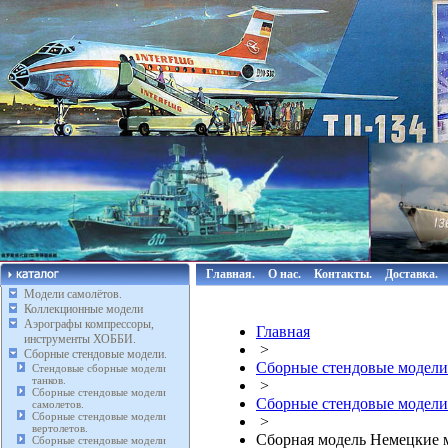
Главная.
О нас.
Контакты.
Доставка.
Модели самолётов.
Коллекционные модели
Аэрографы компрессоры,
Главная
инструменты ХОББИ.
>
Сборные стендовые модели.
Сборные стендовые модели
Стендовые сборные модели
танков.
>
Сборные стендовые модели
Сборные стендовые модели
самолетов.
Сборные стендовые модели
>
вертолетов.
Сборная модель Немецкие 
Сборные стендовые модели