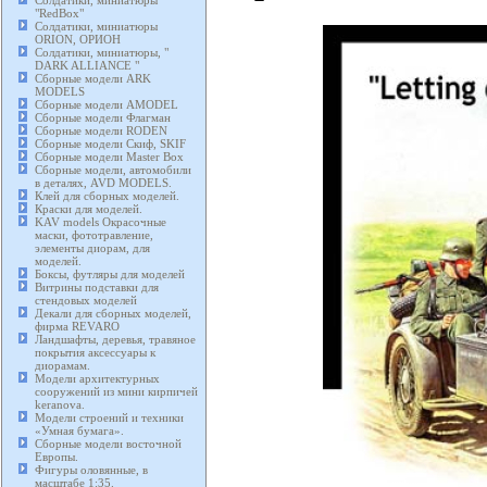
Солдатики, миниатюры
"RedBox"
Солдатики, миниатюры
ORION, ОРИОН
Солдатики, миниатюры, "
DARK ALLIANCE "
Сборные модели ARK
MODELS
Сборные модели AMODEL
Сборные модели Флагман
Сборные модели RODEN
Сборные модели Скиф, SKIF
Сборные модели Master Box
Сборные модели, автомобили
в деталях, AVD MODELS.
Клей для сборных моделей.
Краски для моделей.
KAV models Окрасочные
маски, фототравление,
элементы диорам, для
моделей.
Боксы, футляры для моделей
Витрины подставки для
стендовых моделей
Декали для сборных моделей,
фирма REVARO
Ландшафты, деревья, травяное
покрытия аксессуары к
диорамам.
Модели архитектурных
сооружений из мини кирпичей
keranova.
Модели строений и техники
«Умная бумага».
Сборные модели восточной
Европы.
Фигуры оловянные, в
масштабе 1:35.