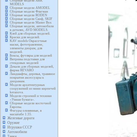
Сборные модели ARK
MODELS
Сборные модели AMODEL
Сборные модели Флагман
Сборные модели RODEN
Сборные модели Скиф, SKIF
Сборные модели Master Box
Сборные модели, автомобили
в деталях, AVD MODELS.
Клей для сборных моделей.
Краски для моделей.
KAV models Окрасочные
маски, фототравление,
элементы диорам, для
моделей.
Боксы, футляры для моделей
Витрины подставки для
стендовых моделей
Декали для сборных моделей,
фирма REVARO
Ландшафты, деревья, травяное
покрытия аксессуары к
диорамам.
Модели архитектурных
сооружений из мини кирпичей
keranova.
Модели строений и техники
«Умная бумага».
Сборные модели восточной
Европы.
Фигуры оловянные, в
масштабе 1:35.
Железные дороги
Оружие
Игрушки СССР
Автомобили
Танки