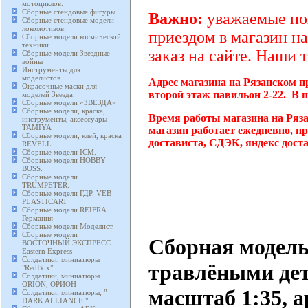
мотоциклов.
Сборные стендовые фигуры.
Важно:
уважаемые пок
Сборные стендовые модели
локомотивов.
приездом в магазин на
Сборные модели космической
техники
заказ на сайте. Наши 
Сборные модели Звездные
войны
Инструменты для
моделистов
Адрес магазина на Рязанском п
Окрасочные маски для
второй этаж павильон 2-22. В 
моделей Звезда.
Сборные модели «ЗВЕЗДА»
Сборные модели, краска,
Время работы магазина на Ряз
инструменты, аксессуары
TAMIYA
магазин работает ежедневно, п
Сборные модели, клей, краска
достависта, СДЭК, яндекс дост
REVELL
Сборные модели ICM.
Сборные модели HOBBY
BOSS.
Сборные модели
TRUMPETER.
Сборные модели ГДР, VEB
PLASTICART
Сборные модели REIFRA
Германия
Сборные модели Моделист.
Сборные модели
Сборная модел
ВОСТОЧНЫЙ ЭКСПРЕСС
Eastern Express
Солдатики, миниатюры
травлёными де
"RedBox"
Солдатики, миниатюры
ORION, ОРИОН
масштаб 1:35, а
Солдатики, миниатюры, "
DARK ALLIANCE "