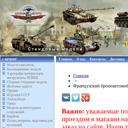
Главная.
О нас.
Контакты.
Доставка.
Модели самолётов.
Коллекционные модели
Аэрографы компрессоры,
Главная
инструменты ХОББИ.
>
Сборные стендовые модели.
Французский бронеавтомоби
Железные дороги
Оружие
Игрушки СССР
Автомобили
Танки
Модели архитектурных
Важно:
уважаемые пок
сооружений.
Корабли
приездом в магазин на
Полки, витрины, подставки для
коллекций.
заказ на сайте. Наши 