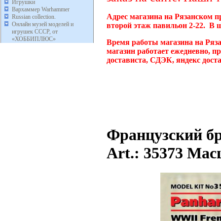
Игрушки
Вархаммер Warhammer
Адрес магазина на Рязанском п
Russian collection.
Онлайн музей моделей и
второй этаж павильон 2-22. В 
игрушек СССР, от
«ХОББИПЛЮС»
Время работы магазина на Ряз
магазин работает ежедневно, п
достависта, СДЭК, яндекс дост
Французский б
Art.: 35373 Мас