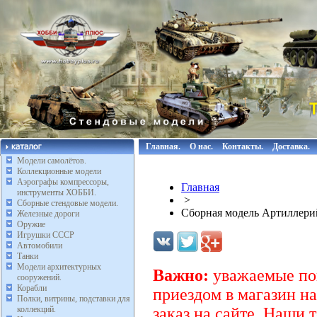
Главная.
О нас.
Контакты.
Доставка.
Модели самолётов.
Коллекционные модели
Аэрографы компрессоры,
Главная
инструменты ХОББИ.
>
Сборные стендовые модели.
Сборная модель Артиллерий
Железные дороги
Оружие
Игрушки СССР
Автомобили
Танки
Модели архитектурных
Важно:
уважаемые пок
сооружений.
Корабли
приездом в магазин на
Полки, витрины, подставки для
коллекций.
заказ на сайте. Наши 