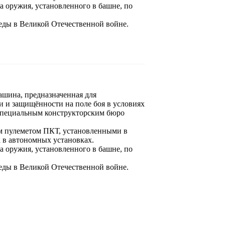
а оружия, установленного в башне, по
еды в Великой Отечественной войне.
ашина, предназначенная для
и и защищённости на поле боя в условиях
 Специальным конструкторским бюро
м пулеметом ПКТ, установленными в
а в автономных установках.
а оружия, установленного в башне, по
еды в Великой Отечественной войне.