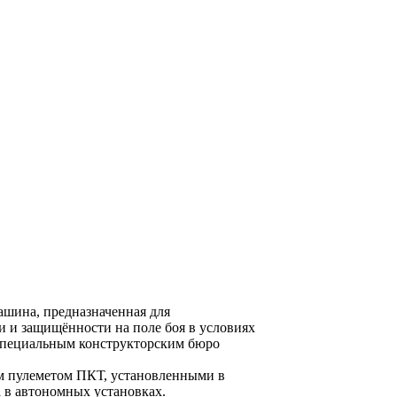
ашина, предназначенная для
и и защищённости на поле боя в условиях
 Специальным конструкторским бюро
м пулеметом ПКТ, установленными в
а в автономных установках.