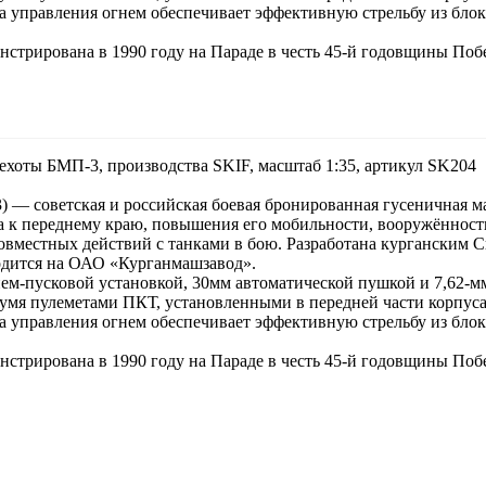
а управления огнем обеспечивает эффективную стрельбу из блок
стрирована в 1990 году на Параде в честь 45-й годовщины Поб
ехоты БМП-3, производства SKIF, масштаб 1:35, артикул SK204
 — советская и российская боевая бронированная гусеничная м
а к переднему краю, повышения его мобильности, вооружённост
овместных действий с танками в бою. Разработана курганским
дится на ОАО «Курганмашзавод».
м-пусковой установкой, 30мм автоматической пушкой и 7,62-м
вумя пулеметами ПКТ, установленными в передней части корпус
а управления огнем обеспечивает эффективную стрельбу из блок
стрирована в 1990 году на Параде в честь 45-й годовщины Поб