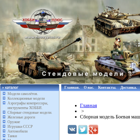
Главная.
О нас.
Контакты.
Доставка.
Модели самолётов.
Коллекционные модели
Аэрографы компрессоры,
Главная
инструменты ХОББИ.
>
Сборные стендовые модели.
Сборная модель Боевая маш
Железные дороги
Оружие
Игрушки СССР
Автомобили
Танки