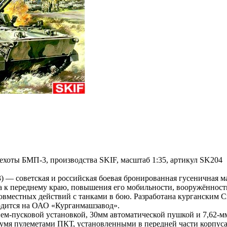
ехоты БМП-3, производства SKIF, масштаб 1:35, артикул SK204
 — советская и российская боевая бронированная гусеничная м
а к переднему краю, повышения его мобильности, вооружённост
овместных действий с танками в бою. Разработана курганским
дится на ОАО «Курганмашзавод».
м-пусковой установкой, 30мм автоматической пушкой и 7,62-м
вумя пулеметами ПКТ, установленными в передней части корпус