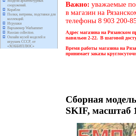
Модели архитектурных
Важно:
уважаемые пок
сооружений.
Корабли
в магазин на Рязанско
Полки, витрины, подставки для
коллекций.
телефоны 8 903 200-85
Игрушки
Вархаммер Warhammer
Адрес магазина на Рязанском п
Russian collection.
Онлайн музей моделей и
павильон 2-22. В шаговой дост
игрушек СССР, от
«ХОББИПЛЮС»
Время работы магазина на Ряза
принимает заказы круглосуточн
Сборная модель
SKIF, масштаб 