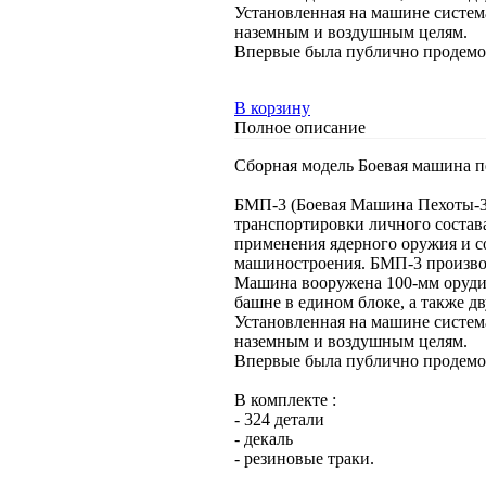
Установленная на машине систем
наземным и воздушным целям.
Впервые была публично продемон
В корзину
Полное описание
Сборная модель Боевая машина п
БМП-3 (Боевая Mашина Пехоты-3)
транспортировки личного состав
применения ядерного оружия и с
машиностроения. БМП-3 произво
Машина вооружена 100-мм орудие
башне в едином блоке, а также д
Установленная на машине систем
наземным и воздушным целям.
Впервые была публично продемон
В комплекте :
- 324 детали
- декаль
- резиновые траки.