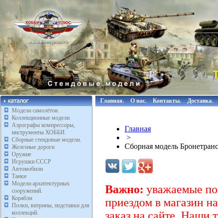
Главная.
О нас.
Контакты.
Доставка.
Модели самолётов.
Коллекционные модели
Аэрографы компрессоры,
Главная
инструменты ХОББИ.
>
Сборные стендовые модели.
Сборная модель Бронетранс
Железные дороги
Оружие
Игрушки СССР
Автомобили
Танки
Модели архитектурных
Важно:
уважаемые пок
сооружений.
Корабли
приездом в магазин на
Полки, витрины, подставки для
коллекций.
заказ на сайте. Наши 