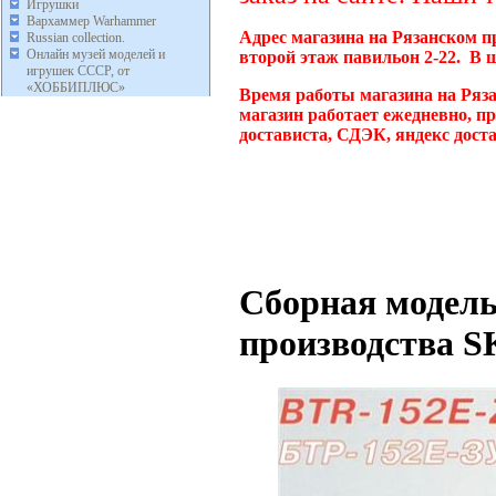
Игрушки
Вархаммер Warhammer
Адрес магазина на Рязанском п
Russian collection.
Онлайн музей моделей и
второй этаж павильон 2-22. В 
игрушек СССР, от
«ХОББИПЛЮС»
Время работы магазина на Ряз
магазин работает ежедневно, п
достависта, СДЭК, яндекс дост
Сборная модель
производства S