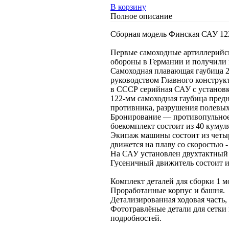
В корзину
Полное описание
Сборная модель Финская САУ 122
Первые самоходные артиллерийс
обороны в Германии и получили 
Самоходная плавающая гаубица 2
руководством Главного конструкт
в СССР серийная САУ с установк
122-мм самоходная гаубица пред
противника, разрушения полевых
Бронирование — противопульное. 
боекомплект состоит из 40 куму
Экипаж машины состоит из четыр
движется на плаву со скоростью - 
На САУ установлен двухтактный 
Гусеничный движитель состоит из
Комплект деталей для сборки 1 м
Проработанные корпус и башня.
Детализированная ходовая часть,
Фототравлёные детали для сетки
подробностей.