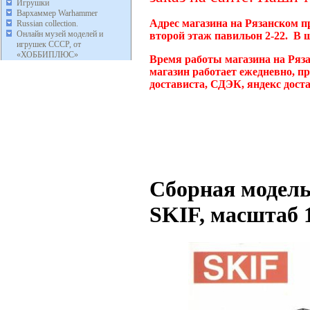
Игрушки
Вархаммер Warhammer
Адрес магазина на Рязанском п
Russian collection.
Онлайн музей моделей и
второй этаж павильон 2-22. В 
игрушек СССР, от
«ХОББИПЛЮС»
Время работы магазина на Ряз
магазин работает ежедневно, п
достависта, СДЭК, яндекс дост
Сборная модель
SKIF, масштаб 