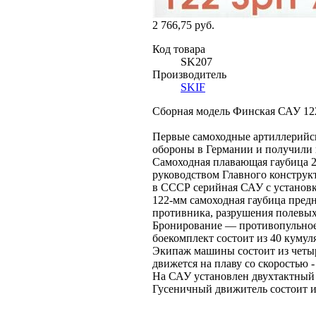
2 766,75 руб.
Код товара
SK207
Производитель
SKIF
Сборная модель Финская САУ 122
Первые самоходные артиллерийс
обороны в Германии и получили 
Самоходная плавающая гаубица 2
руководством Главного конструкт
в СССР серийная САУ с установк
122-мм самоходная гаубица пред
противника, разрушения полевых
Бронирование — противопульное. 
боекомплект состоит из 40 куму
Экипаж машины состоит из четыр
движется на плаву со скоростью - 
На САУ установлен двухтактный 
Гусеничный движитель состоит из