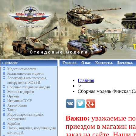
Главная.
О нас.
Контакты.
Доставка.
Модели самолётов.
Коллекционные модели
Аэрографы компрессоры,
Главная
инструменты ХОББИ.
>
Сборные стендовые модели.
Сборная модель Финская СА
Железные дороги
Оружие
Игрушки СССР
Автомобили
Танки
Модели архитектурных
Важно:
уважаемые пок
сооружений.
Корабли
приездом в магазин на
Полки, витрины, подставки для
коллекций.
заказ на сайте. Наши 