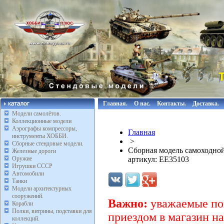
Главная.
О нас.
Контакты.
Доставка.
Модели самолётов.
Коллекционные модели
Аэрографы компрессоры,
Главная
инструменты ХОББИ.
>
Сборные стендовые модели.
Сборная модель самоходно
Железные дороги
Оружие
артикул: EE35103
Игрушки СССР
Автомобили
Танки
Модели архитектурных
сооружений.
Важно:
уважаемые пок
Корабли
Полки, витрины, подставки для
приездом в магазин на
коллекций.