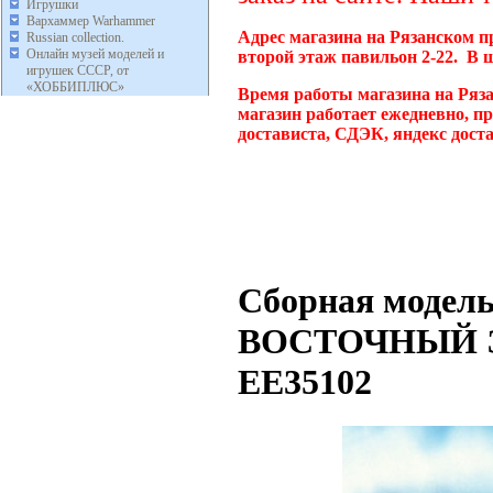
Игрушки
Вархаммер Warhammer
Адрес магазина на Рязанском п
Russian collection.
Онлайн музей моделей и
второй этаж павильон 2-22. В 
игрушек СССР, от
«ХОББИПЛЮС»
Время работы магазина на Ряз
магазин работает ежедневно, п
достависта, СДЭК, яндекс дост
Сборная модель
ВОСТОЧНЫЙ ЭК
EE35102