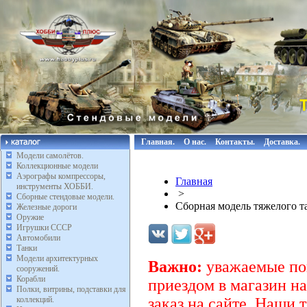
Главная.
О нас.
Контакты.
Доставка.
Модели самолётов.
Коллекционные модели
Аэрографы компрессоры,
Главная
инструменты ХОББИ.
>
Сборные стендовые модели.
Сборная модель тяжелого 
Железные дороги
Оружие
Игрушки СССР
Автомобили
Танки
Модели архитектурных
Важно:
уважаемые пок
сооружений.
Корабли
приездом в магазин на
Полки, витрины, подставки для
коллекций.
заказ на сайте. Наши 