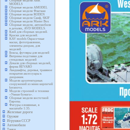
Сборные модели ARK
MODELS
Сборные модели AMODEL
Сборные модели Флагман
Сборные модели RODEN
Сборные модели Скиф, SKIF
Сборные модели Master Box
Сборные модели, автомобили
в деталях, AVD MODELS.
Клей для сборных моделей.
Краски для моделей.
KAV models Окрасочные
маски, фототравление,
элементы диорам, для
моделей.
Боксы, футляры для моделей
Витрины подставки для
стендовых моделей
Декали для сборных моделей,
фирма REVARO
Ландшафты, деревья, травяное
покрытия аксессуары к
диорамам.
Модели архитектурных
сооружений из мини кирпичей
keranova.
Модели строений и техники
«Умная бумага».
Сборные модели восточной
Европы.
Фигуры оловянные, в
масштабе 1:35.
Железные дороги
Оружие
Игрушки СССР
Автомобили
Танки