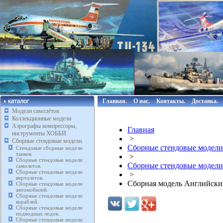
Главная.
О нас.
Контакты.
Доставка.
Модели самолётов.
Коллекционные модели
Аэрографы компрессоры,
Главная
инструменты ХОББИ.
>
Сборные стендовые модели.
Сборные стендовые модели
Стендовые сборные модели
танков.
>
Сборные стендовые модели
Сборные стендовые модели 
самолетов.
Сборные стендовые модели
>
вертолетов.
Сборная модель Английский
Сборные стендовые модели
автомобилей.
Сборные стендовые модели
кораблей.
Сборные стендовые модели
подводных лодок.
Сборные стендовые модели