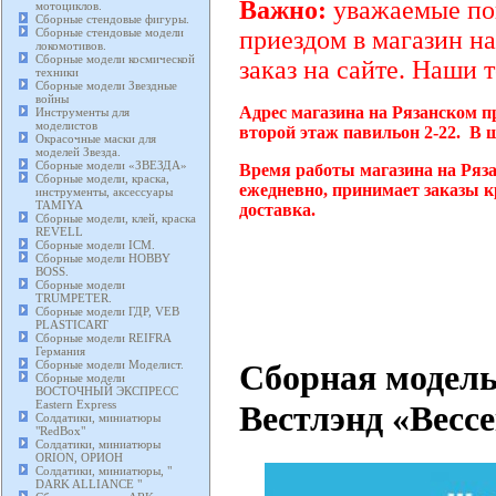
Важно:
уважаемые пок
мотоциклов.
Сборные стендовые фигуры.
Сборные стендовые модели
приездом в магазин на
локомотивов.
Сборные модели космической
заказ на сайте. Наши 
техники
Сборные модели Звездные
войны
Адрес магазина на Рязанском п
Инструменты для
моделистов
второй этаж павильон 2-22. В 
Окрасочные маски для
моделей Звезда.
Сборные модели «ЗВЕЗДА»
Время работы магазина на Ряза
Сборные модели, краска,
ежедневно, принимает заказы к
инструменты, аксессуары
TAMIYA
доставка.
Сборные модели, клей, краска
REVELL
Сборные модели ICM.
Сборные модели HOBBY
BOSS.
Сборные модели
TRUMPETER.
Сборные модели ГДР, VEB
PLASTICART
Сборные модели REIFRA
Германия
Сборная модель
Сборные модели Моделист.
Сборные модели
ВОСТОЧНЫЙ ЭКСПРЕСС
Eastern Express
Вестлэнд «Вессе
Солдатики, миниатюры
"RedBox"
Солдатики, миниатюры
ORION, ОРИОН
Солдатики, миниатюры, "
DARK ALLIANCE "