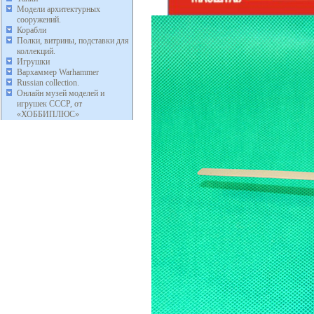
Модели архитектурных
сооружений.
Корабли
Полки, витрины, подставки для
коллекций.
Игрушки
Вархаммер Warhammer
Russian collection.
Онлайн музей моделей и
игрушек СССР, от
«ХОББИПЛЮС»