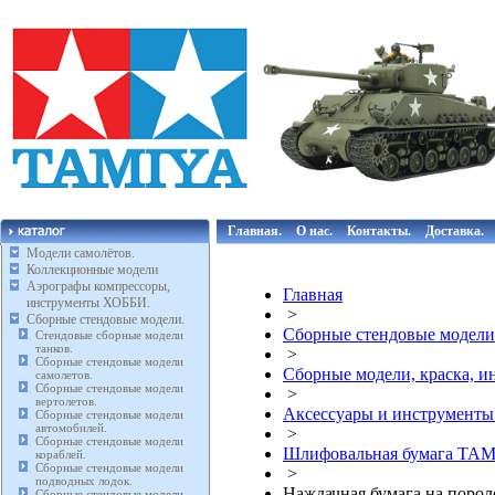
Главная.
О нас.
Контакты.
Доставка.
Модели самолётов.
Коллекционные модели
Аэрографы компрессоры,
Главная
инструменты ХОББИ.
>
Сборные стендовые модели.
Сборные стендовые модели
Стендовые сборные модели
танков.
>
Сборные стендовые модели
Сборные модели, краска, 
самолетов.
Сборные стендовые модели
>
вертолетов.
Аксессуары и инструмент
Сборные стендовые модели
автомобилей.
>
Сборные стендовые модели
Шлифовальная бумага TA
кораблей.
Сборные стендовые модели
>
подводных лодок.
Наждачная бумага на порол
Сборные стендовые модели