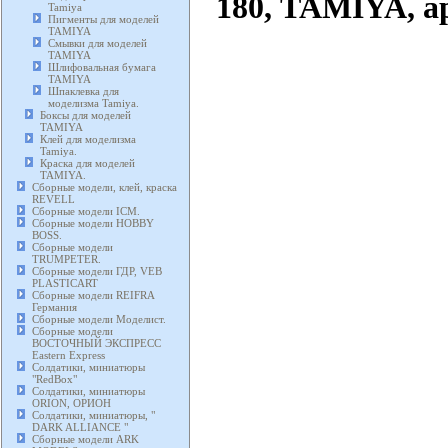
180, TAMIYA, а
Tamiya
Пигменты для моделей
TAMIYA
Смывки для моделей
TAMIYA
Шлифовальная бумага
TAMIYA
Шпаклевка для
моделизма Tamiya.
Боксы для моделей
TAMIYA
Клей для моделизма
Tamiya.
Краска для моделей
TAMIYA.
Сборные модели, клей, краска
REVELL
Сборные модели ICM.
Сборные модели HOBBY
BOSS.
Сборные модели
TRUMPETER.
Сборные модели ГДР, VEB
PLASTICART
Сборные модели REIFRA
Германия
Сборные модели Моделист.
Сборные модели
ВОСТОЧНЫЙ ЭКСПРЕСС
Eastern Express
Солдатики, миниатюры
"RedBox"
Солдатики, миниатюры
ORION, ОРИОН
Солдатики, миниатюры, "
DARK ALLIANCE "
Сборные модели ARK