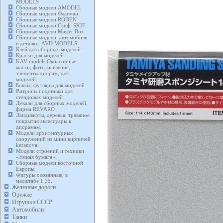
MODELS
Сборные модели AMODEL
Сборные модели Флагман
Сборные модели RODEN
Сборные модели Скиф, SKIF
Сборные модели Master Box
Сборные модели, автомобили
в деталях, AVD MODELS.
Клей для сборных моделей.
Краски для моделей.
KAV models Окрасочные
маски, фототравление,
элементы диорам, для
моделей.
Боксы, футляры для моделей
Витрины подставки для
стендовых моделей
Декали для сборных моделей,
фирма REVARO
Ландшафты, деревья, травяное
покрытия аксессуары к
диорамам.
Модели архитектурных
сооружений из мини кирпичей
keranova.
Модели строений и техники
«Умная бумага».
Сборные модели восточной
Европы.
Фигуры оловянные, в
масштабе 1:35.
Железные дороги
Оружие
Игрушки СССР
Автомобили
Танки