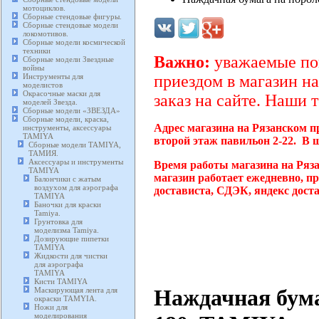
мотоциклов.
Сборные стендовые фигуры.
Сборные стендовые модели
локомотивов.
Сборные модели космической
техники
Важно:
уважаемые пок
Сборные модели Звездные
войны
Инструменты для
приездом в магазин на
моделистов
Окрасочные маски для
заказ на сайте. Наши 
моделей Звезда.
Сборные модели «ЗВЕЗДА»
Сборные модели, краска,
Адрес магазина на Рязанском п
инструменты, аксессуары
TAMIYA
второй этаж павильон 2-22. В 
Сборные модели TAMIYA,
ТАМИЯ.
Аксессуары и инструменты
Время работы магазина на Ряз
TAMIYA
магазин работает ежедневно, п
Балончики с жатым
воздухом для аэрографа
достависта, СДЭК, яндекс дост
TAMIYA
Баночки для краски
Tamiya.
Грунтовка для
моделизма Tamiya.
Дозирующие пипетки
TAMIYA
Жидкости для чистки
для аэрографа
TAMIYA
Кисти TAMIYA
Наждачная бума
Маскирующая лента для
окраски TAMYIA.
Ножи для
моделирования