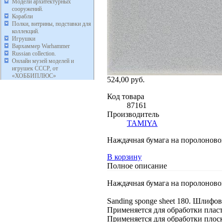
Модели архитектурных
сооружений.
Корабли
Полки, витрины, подставки для
коллекций.
Игрушки
Вархаммер Warhammer
Russian collection.
Онлайн музей моделей и
игрушек СССР, от
«ХОББИПЛЮС»
524,00 руб.
Код товара
87161
Производитель
TAMIYA
Наждачная бумага на поролоново
В корзину
Полное описание
Наждачная бумага на поролоново
Sanding sponge sheet 180. Шлифов
Применяется для обработки пласти
Применяется для обработки плоск